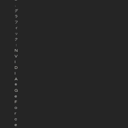
、
グ
ラ
フ
ィ
ッ
ク
：
N
V
I
D
I
A
®
G
e
F
o
r
c
e