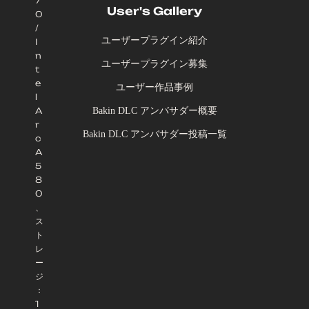
7
User's Gallery
0
/
ユーザープラグイン紹介
I
n
ユーザープラグイン募集
t
e
ユーザー作品事例
l
Bakin DLC アンバサダー概要
A
r
Bakin DLC アンバサダー投稿一覧
c
A
5
8
0
、
ス
ト
レ
ー
ジ
：
1