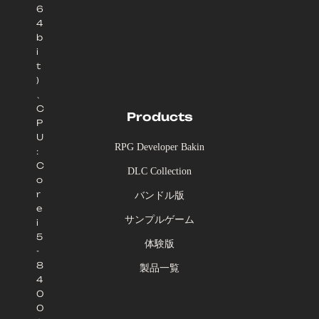
6
4
b
i
t
)
、
C
Products
P
U
RPG Developer Bakin
:
C
DLC Collection
o
r
バンドル版
e
サンプルゲーム
i
5
体験版
-
8
製品一覧
4
0
0