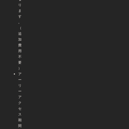
り
ま
す
。
（
追
加
費
用
不
要
）
ア
ー
リ
ー
ア
ク
セ
ス
期
間