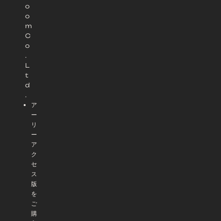
o
o
m
C
o
.
L
t
d
.
ア
ー
リ
ー
ア
ク
セ
ス
版
を
ご
購