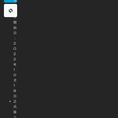
ア
ク
セ
ス
開
始
日
：
2
0
2
2
年
1
0
月
1
8
日
正
式
版
リ