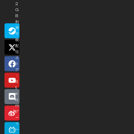
2
G
B
利
用
可
能
配
信
ス
ト
ア
：
S
t
e
a
m
ア
ー
リ
ー