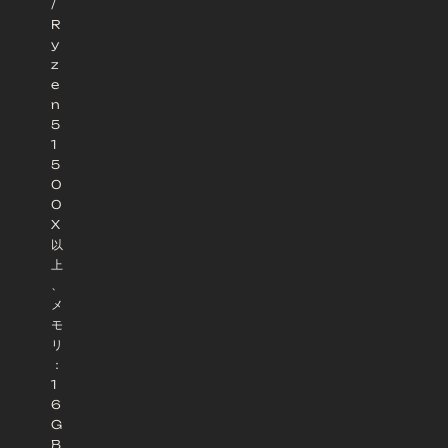
/
R
y
z
e
n
5
1
5
0
0
X
以
上
、
メ
モ
リ
：
1
6
G
B