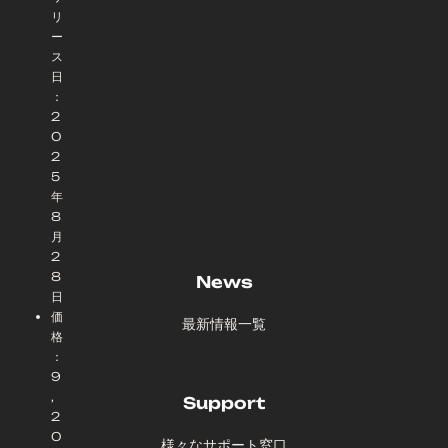
リ
ー
ス
日
：
2
0
2
5
年
8
月
2
8
News
日
価
最新情報一覧
格
：
9
,
Support
2
0
様々なサポート窓口