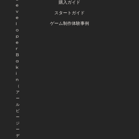
購入ガイド
e
v
スタートガイド
e
ゲーム制作体験事例
l
o
p
e
r
B
a
k
i
n
（
ア
ー
ル
ピ
ー
ジ
ー
デ