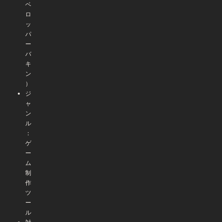
ベ
ロ
ッ
パ
ー
バ
キ
ン
）
ジ
ャ
ン
ル
：
ゲ
ー
ム
制
作
ツ
ー
ル