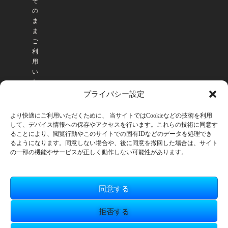
そ
の
ま
ま
ご
利
用
い
た
だ
プライバシー設定
け
ま
より快適にご利用いただくために、 当サイトではCookieなどの技術を利用
す
して、デバイス情報への保存やアクセスを行います。これらの技術に同意す
。
ることにより、閲覧行動やこのサイトでの固有IDなどのデータを処理でき
るようになります。同意しない場合や、後に同意を撤回した場合は、サイト
の一部の機能やサービスが正しく動作しない可能性があります。
同意する
拒否する