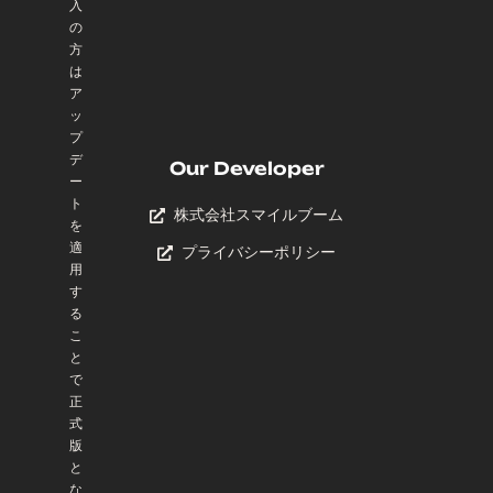
入
の
方
は
ア
ッ
プ
デ
Our Developer
ー
ト
株式会社スマイルブーム
を
適
プライバシーポリシー
用
す
る
こ
と
で
正
式
版
と
な