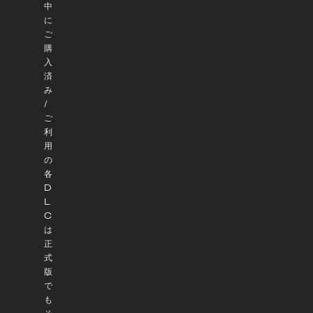
中
に
ご
購
入
済
み
/
ご
利
用
の
各
D
L
C
は
正
式
版
で
も