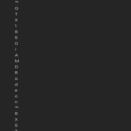
™
G
T
X
1
6
5
0
/
A
M
D
R
a
d
e
o
n
™
R
X
5