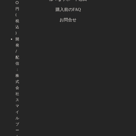
0
円
購入前のFAQ
(
お問合せ
税
込
)
開
発
/
配
信
：
株
式
会
社
ス
マ
イ
ル
ブ
ー