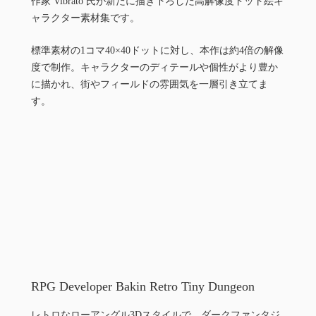
作家 Vibrato 氏が新たに描き下ろした高解像度ドット絵キ
ャラクター素材集です。
標準素材の1コマ40×40ドットに対し、本作は約4倍の解像
度で制作。キャラクターのディテールや個性がより豊か
に描かれ、街やフィールドの雰囲気を一層引き立てま
す。
RPG Developer Bakin Retro Tiny Dungeon
レトロなローアングル3Dスタイルで、ダークファンタジ