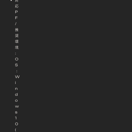
対
応
P
F
/
推
奨
環
境
:
O
S
：
W
i
n
d
o
w
s
1
0
(