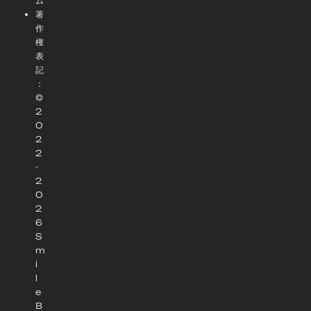
ム
著
作
権
表
記
：
©
2
0
2
2
-
2
0
2
6
S
m
i
l
e
B