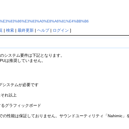
%82%B9%E3%83%86%E3%83%A0%E8%A6%81%E4%BB%B6
覧
|
検索
|
最終更新
|
ヘルプ
|
ログイン
]
動かすためのシステム要件は下記となります。
PUは推奨していません。
ングシステムが必要です
またはそれ以上
動作するグラフィックボード
での性能は保証しておりません。サウンドユーティリティ「Nahimic