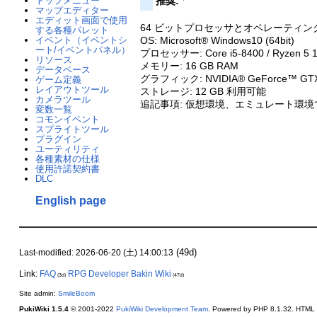
トップメニュー
推奨:
マップエディター
エディット画面で使用
64 ビットプロセッサとオペレーティ
する各種パレット
OS: Microsoft® Windows10 (64bit)
イベント（イベントシ
ート/イベントパネル）
プロセッサー: Core i5-8400 / Ryzen
リソース
メモリー: 16 GB RAM
データベース
グラフィック: NVIDIA® GeForce™ GTX165
ゲーム定義
レイアウトツール
ストレージ: 12 GB 利用可能
カメラツール
追記事項: 仮想環境、エミュレート環境
変数一覧
コモンイベント
スプライトツール
プラグイン
ユーティリティ
各種素材の仕様
使用許諾契約書
DLC
English page
(49d)
Last-modified: 2026-06-20 (土) 14:00:13
Link:
FAQ
RPG Developer Bakin Wiki
(3d)
(47d)
Site admin:
SmileBoom
PukiWiki 1.5.4
© 2001-2022
PukiWiki Development Team
. Powered by PHP 8.1.32. HTML c