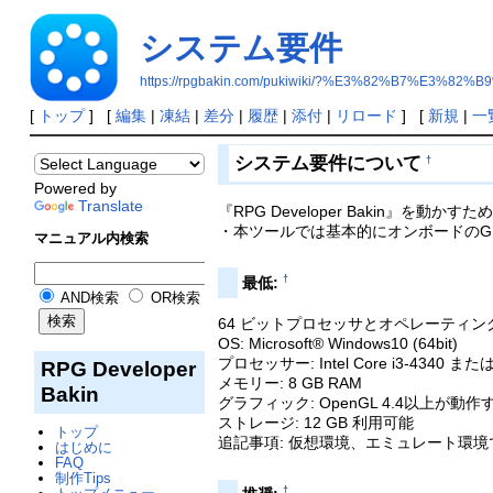
システム要件
https://rpgbakin.com/pukiwiki/?%E3%82%B7%E3
[
トップ
] [
編集
|
凍結
|
差分
|
履歴
|
添付
|
リロード
] [
新規
|
一
システム要件について
†
Powered by
Translate
『RPG Developer Bakin』を
・本ツールでは基本的にオンボードのG
マニュアル内検索
†
最低:
AND検索
OR検索
64 ビットプロセッサとオペレーティ
OS: Microsoft® Windows10 (64bit)
プロセッサー: Intel Core i3-4340 
RPG Developer
メモリー: 8 GB RAM
Bakin
グラフィック: OpenGL 4.4以上が
ストレージ: 12 GB 利用可能
トップ
追記事項: 仮想環境、エミュレート環境
はじめに
FAQ
制作Tips
†