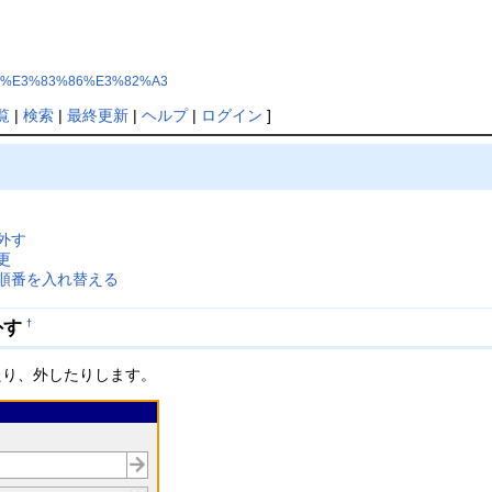
3%BC%E3%83%86%E3%82%A3
覧
|
検索
|
最終更新
|
ヘルプ
|
ログイン
]
外す
更
順番を入れ替える
外す
†
たり、外したりします。