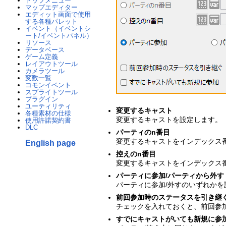
トップメニュー
マップエディター
エディット画面で使用
する各種パレット
イベント（イベントシ
ート/イベントパネル）
リソース
データベース
ゲーム定義
レイアウトツール
カメラツール
変数一覧
コモンイベント
スプライトツール
プラグイン
ユーティリティ
変更するキャスト
各種素材の仕様
変更するキャストを設定します。
使用許諾契約書
DLC
パーティのn番目
変更するキャストをインデックス
English page
控えのn番目
変更するキャストをインデックス
パーティに参加/パーティから外す
パーティに参加/外すのいずれかを
前回参加時のステータスを引き継
チェックを入れておくと、前回参
すでにキャストがいても新規に参