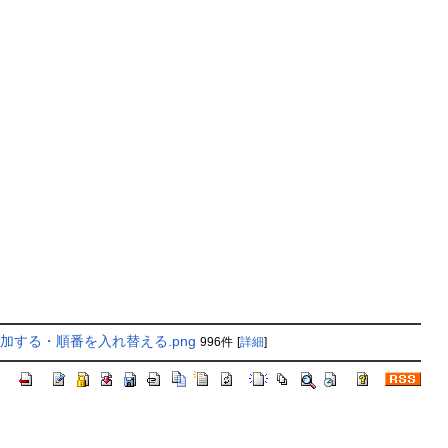
加する・順番を入れ替える.png
996件
[
詳細
]