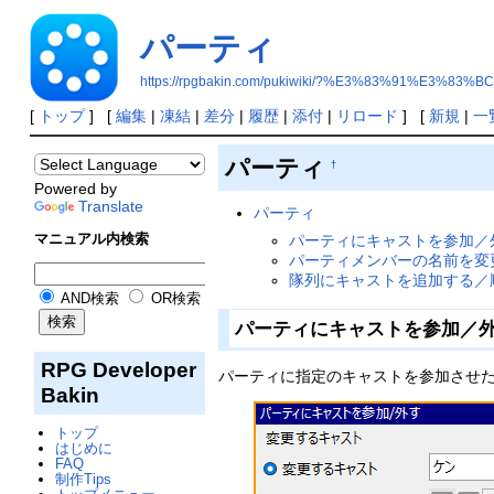
パーティ
https://rpgbakin.com/pukiwiki/?%E3%83%91%E3%8
[
トップ
] [
編集
|
凍結
|
差分
|
履歴
|
添付
|
リロード
] [
新規
|
一
パーティ
†
Powered by
Translate
パーティ
マニュアル内検索
パーティにキャストを参加／
パーティメンバーの名前を変
隊列にキャストを追加する／
AND検索
OR検索
パーティにキャストを参加／
RPG Developer
パーティに指定のキャストを参加させ
Bakin
トップ
はじめに
FAQ
制作Tips