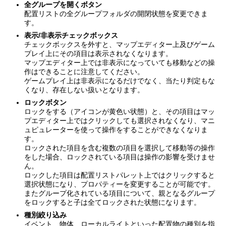
全グループを開くボタン
配置リストの全グループフォルダの開閉状態を変更できま
す。
表示/非表示チェックボックス
チェックボックスを外すと、マップエディター上及びゲーム
プレイ上にその項目は表示されなくなります。
マップエディター上では非表示になっていても移動などの操
作はできることに注意してください。
ゲームプレイ上は非表示になるだけでなく、当たり判定もな
くなり、存在しない扱いとなります。
ロックボタン
ロックをする（アイコンが黄色い状態）と、その項目はマッ
プエディター上ではクリックしても選択されなくなり、マニ
ュピュレーターを使って操作をすることができなくなりま
す。
ロックされた項目を含む複数の項目を選択して移動等の操作
をした場合、ロックされている項目は操作の影響を受けませ
ん。
ロックした項目は配置リストパレット上ではクリックすると
選択状態になり、プロパティーを変更することが可能です。
またグループ化されている項目について、親となるグループ
をロックすると子は全てロックされた状態になります。
種別絞り込み
イベント、物体、ローカルライトといった配置物の種別を指