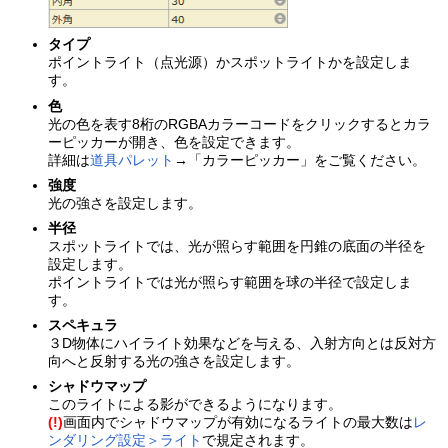
タイプ
ポイントライト（点光源）かスポットライトかを設定しま
す。
色
光の色を表す8桁のRGBAカラーコードをクリックするとカラ
ーピッカーが開き、色を設定できます。
詳細は
道具パレット
→「カラーピッカー」をご覧ください。
強度
光の強さを設定します。
半径
スポットライトでは、光が照らす範囲を円錐の底面の半径を
設定します。
ポイントライトでは光が照らす範囲を球の半径で設定しま
す。
スペキュラ
３D物体にハイライト効果などを与える、入射方向とは反対方
向へと反射する光の強さを設定します。
シャドウマップ
このライトによる影ができるようになります。
(!)
画面内でシャドウマップが有効になるライトの最大数は
レ
ンダリング設定＞ライト
で規定されます。