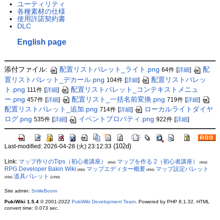
ユーティリティ
各種素材の仕様
使用許諾契約書
DLC
English page
添付ファイル:
配置リストパレット_ライト.png
配
64件
[
詳細
]
置リストパレット_デカール.png
配置リストパレッ
104件
[
詳細
]
ト.png
配置リストパレット_コンテキストメニュ
111件
[
詳細
]
ー.png
配置リスト_一括名前変換.png
457件
[
詳細
]
719件
[
詳細
]
配置リストパレット_追加.png
ローカルライトダイヤ
714件
[
詳細
]
ログ.png
イベントプロパティ.png
535件
[
詳細
]
922件
[
詳細
]
(102d)
Last-modified: 2026-04-28 (火) 23:12:33
Link:
マップ作りのTips（初心者講座）
マップを作る 2（初心者講座）
(46d)
(46d)
RPG Developer Bakin Wiki
マップエディター概要
マップ設定パレット
(48d)
(49d)
道具パレット
(49d)
(149d)
Site admin:
SmileBoom
PukiWiki 1.5.4
© 2001-2022
PukiWiki Development Team
. Powered by PHP 8.1.32. HTML
convert time: 0.073 sec.