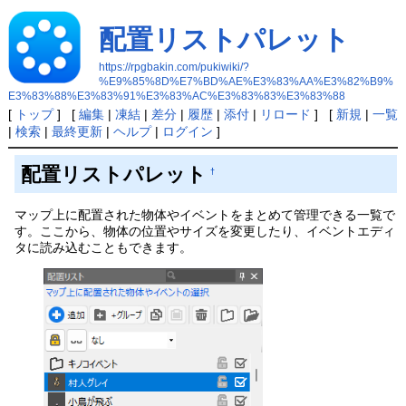
配置リストパレット
https://rpgbakin.com/pukiwiki/?
%E9%85%8D%E7%BD%AE%E3%83%AA%E3%82%B9%
E3%83%88%E3%83%91%E3%83%AC%E3%83%83%E3%83%88
[
トップ
] [
編集
|
凍結
|
差分
|
履歴
|
添付
|
リロード
] [
新規
|
一覧
|
検索
|
最終更新
|
ヘルプ
|
ログイン
]
配置リストパレット
†
マップ上に配置された物体やイベントをまとめて管理できる一覧で
す。ここから、物体の位置やサイズを変更したり、イベントエディ
タに読み込むこともできます。