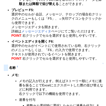
順または降順で並び替える
ことができます。
プレビュー F5:
選択中のセルが 会話、メッセージ、テロップの場合右クリッ
クのメニューもしくは「F5」、→矢印アイコンをクリックか
ら使用できます。
メッセージエディタを開きます。
詳細は
メッセージエディタ
ページにてご覧いただけます。
POINT
:右クリックでセルを選択すると使用しやすいです。
イベントエディタを開く F6:
選択中のセルがイベントにて使用されている時、右クリック
のメニューもしくは、「F6」の入力で使用できます。
テキストが使用されているイベントを開きます。
POINT
:右クリックでセルを選択すると使用しやすいです。
↑
†
名称
メモ:
メモの記入が行えます。例えばストーリー順にメモに連
番を振ることでExcelにエクスポートした際の並び替えな
どに利用できます。
右クリックで以下の機能を使用できます。
連番を付与
複数セル選択時に選択したセルに連番を付与しま