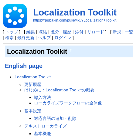
Localization Toolkit
https://rpgbakin.com/pukiwiki/?Localization+Toolkit
[
トップ
] [
編集
|
凍結
|
差分
|
履歴
|
添付
|
リロード
] [
新規
|
一覧
|
検索
|
最終更新
|
ヘルプ
|
ログイン
]
Localization Toolkit
†
English page
Localization Toolkit
更新履歴
はじめに：Localization Toolkitの概要
導入方法
ローカライズワークフローの全体像
基本設定
対応言語の追加・削除
テキストローカライズ
基本機能