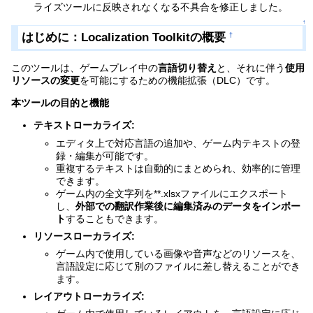
ライズツールに反映されなくなる不具合を修正しました。
↑
はじめに：Localization Toolkitの概要
†
このツールは、ゲームプレイ中の
言語切り替え
と、それに伴う
使用
リソースの変更
を可能にするための機能拡張（DLC）です。
本ツールの目的と機能
テキストローカライズ:
エディタ上で対応言語の追加や、ゲーム内テキストの登
録・編集が可能です。
重複するテキストは自動的にまとめられ、効率的に管理
できます。
ゲーム内の全文字列を**.xlsxファイルにエクスポート
し、
外部での翻訳作業後に編集済みのデータをインポー
ト
することもできます。
リソースローカライズ:
ゲーム内で使用している画像や音声などのリソースを、
言語設定に応じて別のファイルに差し替えることができ
ます。
レイアウトローカライズ: