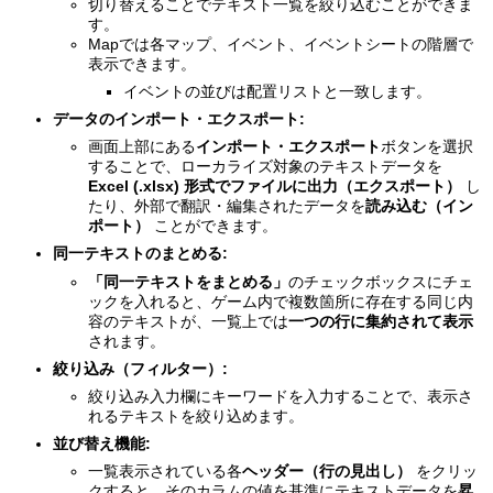
切り替えることでテキスト一覧を絞り込むことができま
す。
Mapでは各マップ、イベント、イベントシートの階層で
表示できます。
イベントの並びは配置リストと一致します。
データのインポート・エクスポート:
画面上部にある
インポート・エクスポート
ボタンを選択
することで、ローカライズ対象のテキストデータを
Excel (.xlsx) 形式でファイルに出力（エクスポート）
し
たり、外部で翻訳・編集されたデータを
読み込む（イン
ポート）
ことができます。
同一テキストのまとめる:
「同一テキストをまとめる」
のチェックボックスにチェ
ックを入れると、ゲーム内で複数箇所に存在する同じ内
容のテキストが、一覧上では
一つの行に集約されて表示
されます。
絞り込み（フィルター）:
絞り込み入力欄にキーワードを入力することで、表示さ
れるテキストを絞り込めます。
並び替え機能:
一覧表示されている各
ヘッダー（行の見出し）
をクリッ
クすると、そのカラムの値を基準にテキストデータを
昇