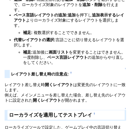
で、ローカライズ対象のレイアウトを
追加・削除
を行えま
す。
ベース言語レイアウトの追加:
追加
を押下し
追加表示するレイ
アウト
よりローカライズ対象にするレイアウトを選択しま
す。
補足:
複数選択することでできません。
代替レイアウトの選択:
言語ごとに切り替えるレイアウトを選
択します。
補足:
追加後に
画面リスト
を変更することはできません。
一度削除し、
ベース言語レイアウト
の追加からやり直し
をしてください。
↑
†
レイアウト差し替え時の注意点:
レイアウト差し替え時
開くレイアウト
は変更先のレイアウトに一致
します。
例えば、メインメニューを差し替えた場合、差し替え先のレイアウ
トに設定された
開くレイアウト
が開かれます。
↑
ローカライズを適用してテストプレイ
†
ローカライズツールで設定した、ゲームプレイ中の言語切り替え