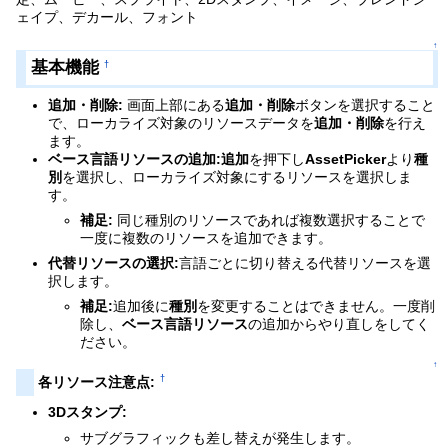
ェイプ、デカール、フォント
↑
基本機能
†
追加・削除:
画面上部にある
追加・削除
ボタンを選択すること
で、ローカライズ対象のリソースデータを
追加・削除
を行え
ます。
ベース言語リソースの追加:
追加
を押下し
AssetPicker
より
種
別
を選択し、ローカライズ対象にするリソースを選択しま
す。
補足:
同じ種別のリソースであれば複数選択することで
一度に複数のリソースを追加できます。
代替リソースの選択:
言語ごとに切り替える代替リソースを選
択します。
補足:
追加後に
種別
を変更することはできません。一度削
除し、
ベース言語リソース
の追加からやり直しをしてく
ださい。
↑
†
各リソース注意点:
3Dスタンプ:
サブグラフィックも差し替えが発生します。