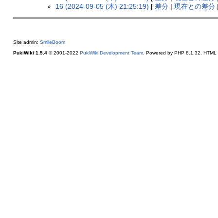
16 (2024-09-05 (木) 21:25:19)
[
差分
|
現在との差分
Site admin:
SmileBoom
PukiWiki 1.5.4
© 2001-2022
PukiWiki Development Team
. Powered by PHP 8.1.32. HTML c