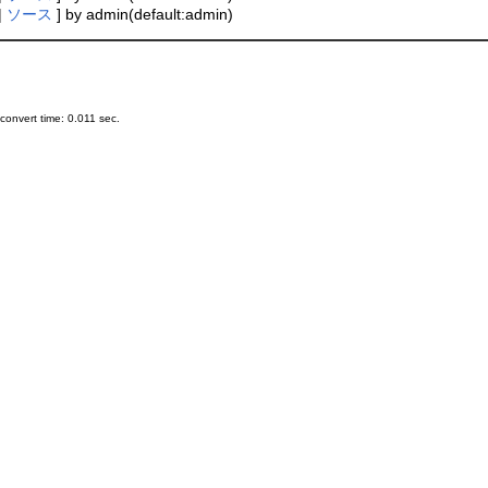
|
ソース
] by admin(default:admin)
onvert time: 0.011 sec.