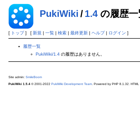
PukiWiki
/
1.4
の履歴一
[
トップ
] [
新規
|
一覧
|
検索
|
最終更新
|
ヘルプ
|
ログイン
]
履歴一覧
PukiWiki/1.4
の履歴はありません。
Site admin:
SmileBoom
PukiWiki 1.5.4
© 2001-2022
PukiWiki Development Team
. Powered by PHP 8.1.32. HTML c