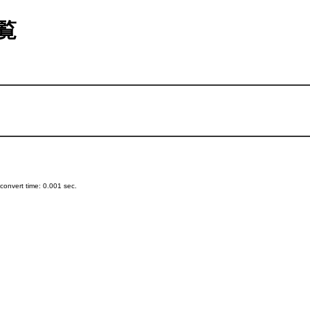
覧
onvert time: 0.001 sec.