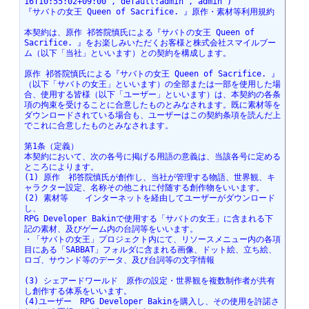
16T10:55:02+09:00","default:admin","admin")
『サバトの女王 Queen of Sacrifice. 』原作・素材等利用規約
本契約は、原作 祁答院慎氏による『サバトの女王 Queen of 
Sacrifice. 』をお楽しみいただくお客様と株式会社スマイルブー
ム（以下「当社」といいます）との契約を構成します。
原作 祁答院慎氏による『サバトの女王 Queen of Sacrifice. 』
（以下「サバトの女王」といいます）の全部または一部を使用した場
合、使用する皆様（以下「ユーザー」といいます）は、本契約の各条
項の拘束を受けることに合意したものとみなされます。既に素材等を
ダウンロードされている場合も、ユーザーはこの契約条項を読んだ上
でこれに合意したものとみなされます。
第1条（定義）
本契約において、次の各号に掲げる用語の意義は、当該各号に定める
ところによります。
(1) 原作　祁答院慎氏が創作し、当社が管理する物語、世界観、キ
ャラクター設定、名称その他これに付随する創作物をいいます。
(2) 素材等　　インターネットを経由してユーザーがダウンロード
し、
RPG Developer Bakinで使用する「サバトの女王」に含まれる下
記の素材、及びゲーム内の台詞等をいいます。
・「サバトの女王」プロジェクト内にて、リソースメニュー内の各項
目にある「SABBAT」フォルダに含まれる画像、ドット絵、立ち絵、
ロゴ、サウンド等のデータ、及び台詞等の文字情報
(3) シェアードワールド　原作の設定・世界観を複数制作者が共有
し創作する体系をいいます。
(4)ユーザー　RPG Developer Bakinを購入し、その使用を許諾さ