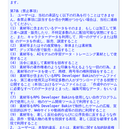
ます。  
第7条（禁止事項）
1.　ユーザーは、当社の承諾なく以下の行為を行うことはできませ
ん。各禁止事項に該当するか否か判断がつかない場合は、当社に連絡
してください。
(1)　素材等に含まれているデータをそのまま、もしくは加工して第
三者へ譲渡・販売したり、不特定多数の人に配信可能な状態にするこ
と。また、キャラクターデータを利用して、同一のデザインまたは類
似 のデータを作成し、販売、譲渡すること
(2)　素材等またはその改変物を、単体または素材集
NFT、グッズ等の形で販売・出品すること
(3)　素材等を、AIモデルの学習データ・トレーニング素材として使
用すること
(4)　法令に違反して素材等を頒布すること
(5)　素材等の著作権者のような印象を与えるような一切の行為。ま
た、素材等のデータを使って、商標、商号等の権利登録をすること
(6)　素材等が含まれているRPG Developer Bakinのゲームファイ
ルを、第三者が使用又は不特定多数の人がダウンロードできる状態で
公開すること（本項におけるゲームファイルとは、「作成中のゲーム
に必要なすべてのデータがまとまった、編集可能なデータ」をいいま
す）
(7)　素材等をRPG Developer Bakinを使用しない自作プログラム
内で使用したり、他のゲーム開発ツール上で利用すること
(8)　素材等をRPG Developer Bakinで制作したゲームの広報、宣
伝目的以外で、Webサイトや動画作成等の目的に利用すること
(9)　素材等を、著しく反社会的ならびに公序良俗に反するような作
品、原作・登場人物の名誉を毀損する表現、著しく設定を破壊する表
現で利用すること
2.　ユーザーは、本契約違反、または、素材等に関する知的財産権