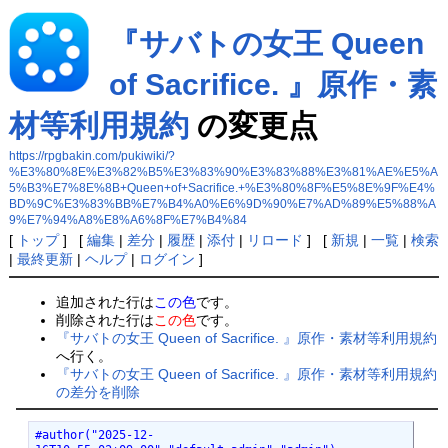
『サバトの女王 Queen
of Sacrifice. 』原作・素
材等利用規約
の変更点
https://rpgbakin.com/pukiwiki/?
%E3%80%8E%E3%82%B5%E3%83%90%E3%83%88%E3%81%AE%E5%A
5%B3%E7%8E%8B+Queen+of+Sacrifice.+%E3%80%8F%E5%8E%9F%E4%
BD%9C%E3%83%BB%E7%B4%A0%E6%9D%90%E7%AD%89%E5%88%A
9%E7%94%A8%E8%A6%8F%E7%B4%84
[
トップ
] [
編集
|
差分
|
履歴
|
添付
|
リロード
] [
新規
|
一覧
|
検索
|
最終更新
|
ヘルプ
|
ログイン
]
追加された行は
この色
です。
削除された行は
この色
です。
『サバトの女王 Queen of Sacrifice. 』原作・素材等利用規約
へ行く。
『サバトの女王 Queen of Sacrifice. 』原作・素材等利用規約
の差分を削除
#author("2025-12-