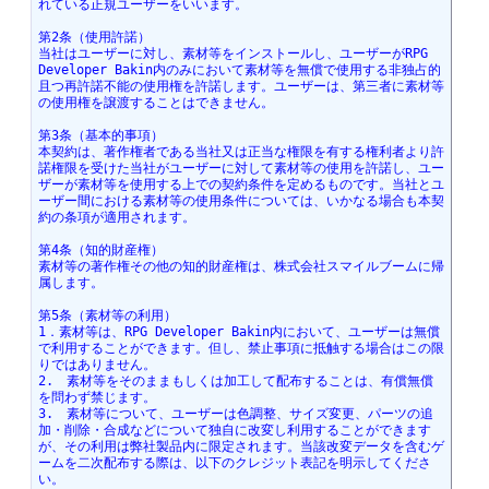
れている正規ユーザーをいいます。
第2条（使用許諾）
当社はユーザーに対し、素材等をインストールし、ユーザーがRPG 
Developer Bakin内のみにおいて素材等を無償で使用する非独占的
且つ再許諾不能の使用権を許諾します。ユーザーは、第三者に素材等
の使用権を譲渡することはできません。
第3条（基本的事項）
本契約は、著作権者である当社又は正当な権限を有する権利者より許
諾権限を受けた当社がユーザーに対して素材等の使用を許諾し、ユー
ザーが素材等を使用する上での契約条件を定めるものです。当社とユ
ーザー間における素材等の使用条件については、いかなる場合も本契
約の条項が適用されます。
第4条（知的財産権）
素材等の著作権その他の知的財産権は、株式会社スマイルブームに帰
属します。
第5条（素材等の利用）
1．素材等は、RPG Developer Bakin内において、ユーザーは無償
で利用することができます。但し、禁止事項に抵触する場合はこの限
りではありません。
2.　素材等をそのままもしくは加工して配布することは、有償無償
を問わず禁じます。
3.　素材等について、ユーザーは色調整、サイズ変更、パーツの追
加・削除・合成などについて独自に改変し利用することができます
が、その利用は弊社製品内に限定されます。当該改変データを含むゲ
ームを二次配布する際は、以下のクレジット表記を明示してくださ
い。