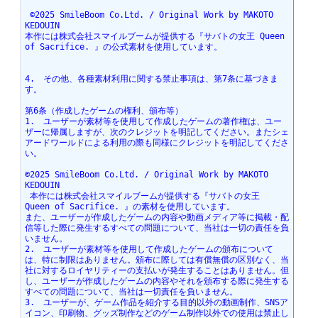
 ©2025 SmileBoom Co.Ltd. / Original Work by MAKOTO 
KEDOUIN
本作には株式会社スマイルブームが提供する『サバトの女王 Queen 
of Sacrifice. 』の公式素材を使用しています。
4.　その他、各種素材利用に関する禁止事項は、第7条に基づきま
す。
第6条（作成したゲームの権利、頒布等）
1.　ユーザーが素材等を使用して作成したゲームの著作権は、ユー
ザーに帰属しますが、次のクレジットを明記してください。またシェ
アードワールドによる利用の際も同様にクレジットを明記してくださ
い。
©2025 SmileBoom Co.Ltd. / Original Work by MAKOTO 
KEDOUIN
 本作には株式会社スマイルブームが提供する『サバトの女王 
Queen of Sacrifice. 』の素材を使用しています。
また、ユーザーが作成したゲームの内容や動画メディア等に掲載・配
信等した際に発生するすべての問題について、当社は一切の責任を負
いません。
2.　ユーザーが素材等を使用して作成したゲームの頒布について
は、特に制限はありません。頒布に際しては有償無償の区別なく、当
社に対するロイヤリティーの支払いが発生することはありません。但
し、ユーザーが作成したゲームの内容やそれを頒布する際に発生する
すべての問題について、当社は一切責任を負いません。
3.　ユーザーが、ゲーム作品を紹介する目的以外の動画制作、SNSア
イコン、印刷物、グッズ制作などのゲーム制作以外での使用は禁止し