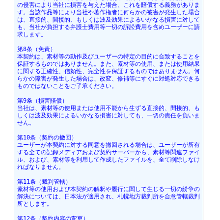
の侵害により当社に損害を与えた場合、これを賠償する義務がありま
す。当該作品等により当社や著作権者に何らかの被害が発生した場合
は、直接的、間接的、もしくは波及効果によるいかなる損害に対して
も、当社が負担する弁護士費用等一切の訴訟費用を含めユーザーに請
求します。
第8条（免責）
本契約は、素材等の動作及びユーザーの特定の目的に合致することを
保証するものではありません。また、素材等の使用、または使用結果
に関する正確性、信頼性、完全性を保証するものではありません。何
らかの障害が発生した場合は、改変、修補等にすぐに対処対応できる
ものではないことをご了承ください。
第9条（損害賠償）
当社は、素材等の使用または使用不能から生ずる直接的、間接的、も
しくは波及効果によるいかなる損害に対しても、一切の責任を負いま
せん。
第10条（契約の撤回）
ユーザーが本契約に対する同意を撤回される場合は、ユーザーが所有
する全ての記録メディアおよび契約サーバーから、素材等関連ファイ
ル、および、素材等を利用して作成したファイルを、全て削除しなけ
ればなりません。
第11条（裁判管轄）
素材等の使用および本契約の解釈や履行に関して生じる一切の紛争の
解決については、日本法が適用され、札幌地方裁判所を合意管轄裁判
所とします。
第12条（契約内容の変更）