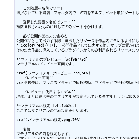
-''この階層を名前でソート''

選択されている階層・フォルダ内で、名前をアルファベット順にソートし
-''選択した要素を名前でソート''

複数選択されたものに対してのみソートをかけます。

-''必ず公開作品出力に含める''

公開作品として出力する際、選択したリソースを作品内に含めるようにし
''&color(red){(!)};''公開作品として出力する際、マッ
そのため作品に導入しているプラグインからのみ利用されるリソースにつ
**マテリアルのプレビュー [#df9a772d]

マテリアルのプレビュー画面です。

#ref(./マテリアル_プレビュー.png,50%)

-''プレビュー画面''

カメラ操作は、マウス右ドラッグで回転移動、中ドラッグで平行移動が可
-''プレビューに使用するモデル''

球体、または選択中のマテリアルが設定されているモデルもしくは3Dスタ
**マテリアルの設定 [#hb1eb2cb]

ここではマテリアルの詳細設定を行います。

#ref(./マテリアルの設定.png,70%)

-''名前''

マテリアルの名前を設定します。

（マテリアルリストで、変更したい項目を2度クリックすることでも変更可