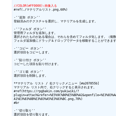
//COLOR(#FF0000):画像入る
#ref(./マテリアルリスト.png,60%)

-''追加 ボタン''

登録済みのテクスチャを選択し、マテリアルを生成します。

-''フォルダ ボタン''

管理用フォルダを追加します。

選択されたものがある場合は、それらを含めてフォルダ化します。（複数
フォルダ追加後にドラッグ＆ドロップでデータを移動することができます
-''コピー ボタン''

選択項目をコピーします。

-''貼り付け ボタン''

コピーした項目を貼り付けます。

-''ゴミ箱 ボタン''

選択項目を削除します。

**マテリアル リスト / 右クリックメニュー [#a207855b]

マテリアル リスト内で、右クリックすると表示されます。

#ref(https://rpgbakin.com/pukiwiki/?
plugin=attach&refer=%E5%9C%B0%E5%BD%A2&openfile=%E3%83%A
A1%E3%83%8B%E3%83%A5%E3%83%BC.png,70%)

#br

-''切り取り''

選択項目を切り取ります。
