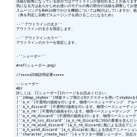
法線が鋭角になっている部分ではアウトラインが途切れることがあります
気になる方はあらかじめお使いのモデルの角の部分の法線を調整してお使
スムージングをBakin側でかける機能については検討はしていますが、
（角を判定し自動でスムージングを掛けることになるため）

--''アウトラインの太さ''

アウトラインの太さを指定します。

--''アウトラインカラー''

アウトラインのカラーを指定します。

-''シェーダー''

#ref(シェーダー.png)

//★★★★★詳細説明必要★★★★★

--シェーダー

#br

詳しくは、[[シェーダー]]のページをお読みください。

|''2dmap_skybox''|球面マップ用の２Dテクスチャを用いてskybox
|''a_n''|不透明の描画を行います。物理ベースシェーディング　アル
|''a_n_discard''|不透明の描画を行います。物理ベースシェーデ
|''a_n_rm''|不透明の描画を行います。物理ベースシェーディン
|''a_n_rm_discard''|不透明の描画を行います。物理ベー
|''a_n_rm_sss_discard''|a_n_rm_discardにSSSの要素を含ん
|''a_n_rm_wind_discard''|a_n_rm_discardに風による
|''a_n_wind_discard''|a_n_discardに風による頂点アニメ
|''character_create_hair''|キャラクター用髪シェーダ