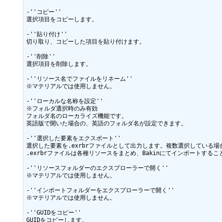
-''コピー''

選択項目をコピーします。

-''貼り付け''

切り取り、コピーした項目を貼り付けます。

-''削除''

選択項目を削除します。

-''リソース名でファイルをリネーム''

※マテリアルでは使用しません。

-''ローカルな名称を設定''

※フォルダ選択時のみ有効

フォルダ名のローカライズ機能です。

英語版で開いた場合の、英語のフォルダ名が設定できます。

-''選択した要素をエクスポート''

選択した要素を.exrbrファイルとして出力します。複数選択している場
.exrbrファイルは各種リソースをまとめ、Bakinにてインポートする
-''リソースフォルダーのエクスプローラーで開く''

※マテリアルでは使用しません。

-''インポートフォルダーをエクスプローラーで開く''

※マテリアルでは使用しません。

-''GUIDをコピー''

GUIDをコピーします。
