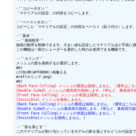
-''コピーボタン''

「マテリアルの設定」の内容をコピーします。

-''ペーストボタン''

コピーした「マテリアルの設定」の内容をペースト（貼り付け）します。
-''基本''

--''描画順序''

描画の順序を制御できます。大きい値を設定したマテリアルほど手前に描
この機能は一部のシェーダーを選択した時のみ使用できる機能です。

--''カリング''

メッシュの面を描画するか選択します。

#br

//COLOR(#FF0000):画像入る

#ref(カリング.png)

[Back Face Culling] メッシュの裏面は描画しません。（通常は
[Double Sided] メッシュの裏表両方描画します。(草など、裏表
[Front Face Culling] メッシュの表面は描画しません。
[Invisible] メッシュを描画しません。
|Back Face Culling|メッシュの裏面は描画しません。（通常はこ
|Double Sided|メッシュの裏表両方描画します。(草など、裏表両
|Front Face Culling|メッシュの表面は描画しません。|
|Invisible|メッシュを描画しません。|
--''影を落とす''

このマテリアルが割り当たっているモデルの影を落とすかどうかの設定で