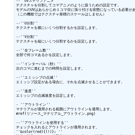
--''UVステップアニメ''

テクスチャを分割してコマアニメのように扱うための設定です。

モデルのUVはあらかじめ１コマ目に張り付ける状態になっている必要があ
（この機能ではテクスチャ座標のスケールはしません）

--''U分割''

テクスチャを横にいくつ分割するかを設定します。

--''V分割''

テクスチャを縦にいくつ分割するかを設定します。

--''全フレーム数''

全部で何コマあるかを設定します。

--''インターバル（秒）''

次のコマに進むまでの時間を設定します。

--''エミッシブの点滅''

エミッシブ設定がある場合に、それを点滅させることができます。

--''速度''

エミッシブの点滅速度を設定します。

- ''アウトライン''

マテリアルが適用される範囲にアウトラインを適用します。

#ref(リソース_マテリアル_アウトライン.png)

--''アウトラインを使用する''

チェックを入れるとアウトラインが適用されます。

''&color(red){(!)}; ''
