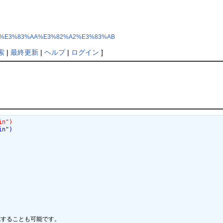
83%86%E3%83%AA%E3%82%A2%E3%83%AB
索
|
最終更新
|
ヘルプ
|
ログイン
]
in")
in")


することも可能です。
