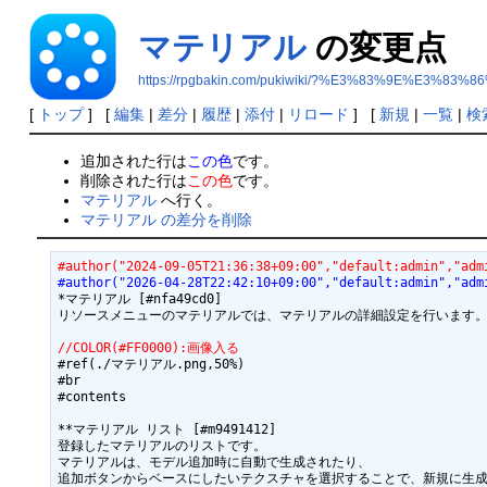
マテリアル
の変更点
https://rpgbakin.com/pukiwiki/?%E3%83%9E%E3%
[
トップ
] [
編集
|
差分
|
履歴
|
添付
|
リロード
] [
新規
|
一覧
|
検
追加された行は
この色
です。
削除された行は
この色
です。
マテリアル
へ行く。
マテリアル の差分を削除
#author("2024-09-05T21:36:38+09:00","default:admin","adm
#author("2026-04-28T22:42:10+09:00","default:admin","adm
*マテリアル [#nfa49cd0]

リソースメニューのマテリアルでは、マテリアルの詳細設定を行います。
//COLOR(#FF0000):画像入る
#ref(./マテリアル.png,50%)

#br

#contents

**マテリアル リスト [#m9491412]

登録したマテリアルのリストです。

マテリアルは、モデル追加時に自動で生成されたり、

追加ボタンからベースにしたいテクスチャを選択することで、新規に生成