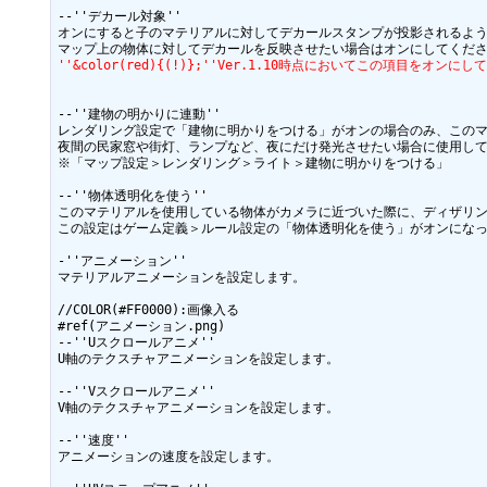
--''デカール対象''

オンにすると子のマテリアルに対してデカールスタンプが投影されるよう
''&color(red){(!)};''Ver.1.10時点においてこの
--''建物の明かりに連動''

レンダリング設定で「建物に明かりをつける」がオンの場合のみ、このマ
夜間の民家窓や街灯、ランプなど、夜にだけ発光させたい場合に使用して
※「マップ設定＞レンダリング＞ライト＞建物に明かりをつける」

--''物体透明化を使う''

このマテリアルを使用している物体がカメラに近づいた際に、ディザリン
この設定はゲーム定義＞ルール設定の「物体透明化を使う」がオンになっ
-''アニメーション''

マテリアルアニメーションを設定します。

//COLOR(#FF0000):画像入る

#ref(アニメーション.png)

--''Uスクロールアニメ''

U軸のテクスチャアニメーションを設定します。

--''Vスクロールアニメ''

V軸のテクスチャアニメーションを設定します。

--''速度''

アニメーションの速度を設定します。
