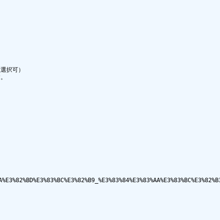
選択可）

。

A%E3%82%BD%E3%83%BC%E3%82%B9_%E3%83%84%E3%83%AA%E3%83%BC%E3%82%B