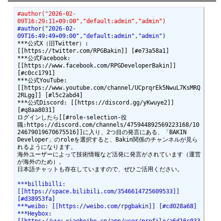
#author("2026-02-
09T16:29:11+09:00","default:admin","admin")
#author("2026-02-
09T16:49:49+09:00","default:admin","admin")
***公式X（旧Twitter）: 
[[https://twitter.com/RPGBakin]] [#e73a58a1]

***公式Facebook: 
[[https://www.facebook.com/RPGDeveloperBakin]] 
[#c0cc1791]

***公式YouTube: 
[[https://www.youtube.com/channel/UCprqrEk5NwuL7KsMRQ
2RLgg]] [#l5c2abd4]

***公式Discord: [[https://discord.gg/yKwuye2]] 
[#q8aa8031]

ログインしたら[[#role-selection-役
職:https://discord.com/channels/475944892569223168/10
24679019670675516]]に入り、2つ目の発言にある、「BAKIN 
Developer」のroleを選択すると、Bakin関係のチャンネルが見ら
れるようになります。

海外ユーザーによって技術情報など活発に発言がされています（運営
が海外のため）。

***billibilli: 
[[https://space.bilibili.com/3546614725609533]] 
[#d38953fa]
***weibo: [[https://weibo.com/rpgbakin]] [#cd028a68]
***Heybox: 