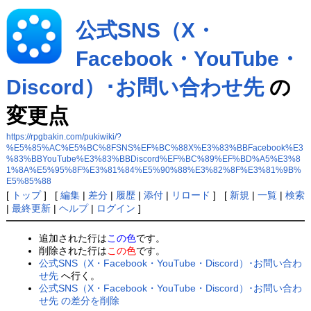
公式SNS（X・
Facebook・YouTube・
Discord）･お問い合わせ先
の
変更点
https://rpgbakin.com/pukiwiki/?
%E5%85%AC%E5%BC%8FSNS%EF%BC%88X%E3%83%BBFacebook%E3
%83%BBYouTube%E3%83%BBDiscord%EF%BC%89%EF%BD%A5%E3%8
1%8A%E5%95%8F%E3%81%84%E5%90%88%E3%82%8F%E3%81%9B%
E5%85%88
[
トップ
] [
編集
|
差分
|
履歴
|
添付
|
リロード
] [
新規
|
一覧
|
検索
|
最終更新
|
ヘルプ
|
ログイン
]
追加された行は
この色
です。
削除された行は
この色
です。
公式SNS（X・Facebook・YouTube・Discord）･お問い合わ
せ先
へ行く。
公式SNS（X・Facebook・YouTube・Discord）･お問い合わ
せ先 の差分を削除