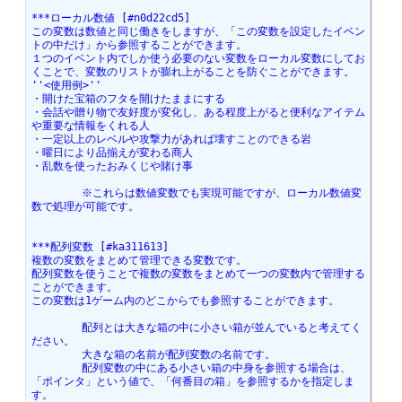
***ローカル数値 [#n0d22cd5]
この変数は数値と同じ働きをしますが、「この変数を設定したイベン
トの中だけ」から参照することができます。
１つのイベント内でしか使う必要のない変数をローカル変数にしてお
くことで、変数のリストが膨れ上がることを防ぐことができます。
''<使用例>''
・開けた宝箱のフタを開けたままにする
・会話や贈り物で友好度が変化し、ある程度上がると便利なアイテム
や重要な情報をくれる人
・一定以上のレベルや攻撃力があれば壊すことのできる岩
・曜日により品揃えが変わる商人
・乱数を使ったおみくじや賭け事
	※これらは数値変数でも実現可能ですが、ローカル数値変
数で処理が可能です。
***配列変数 [#ka311613]
複数の変数をまとめて管理できる変数です。
配列変数を使うことで複数の変数をまとめて一つの変数内で管理する
ことができます。
この変数は1ゲーム内のどこからでも参照することができます。
	配列とは大きな箱の中に小さい箱が並んでいると考えてく
ださい。
	大きな箱の名前が配列変数の名前です。
	配列変数の中にある小さい箱の中身を参照する場合は、
「ポインタ」という値で、「何番目の箱」を参照するかを指定しま
す。