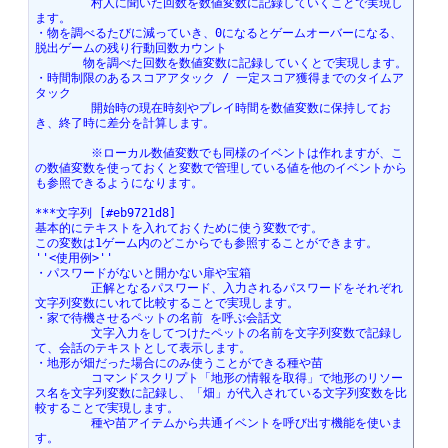
	村人に聞いた回数を数値変数に記録していくことで実現し
ます。
・物を調べるたびに減っていき、0になるとゲームオーバーになる、
脱出ゲームの残り行動回数カウント
　　　　物を調べた回数を数値変数に記録していくとで実現します。
・時間制限のあるスコアアタック / 一定スコア獲得までのタイムア
タック
	開始時の現在時刻やプレイ時間を数値変数に保持してお
き、終了時に差分を計算します。
	※ローカル数値変数でも同様のイベントは作れますが、こ
の数値変数を使っておくと変数で管理している値を他のイベントから
も参照できるようになります。
***文字列 [#eb9721d8]
基本的にテキストを入れておくために使う変数です。
この変数は1ゲーム内のどこからでも参照することができます。
''<使用例>''
・パスワードがないと開かない扉や宝箱
	正解となるパスワード、入力されるパスワードをそれぞれ
文字列変数にいれて比較することで実現します。
・家で待機させるペットの名前 を呼ぶ会話文
	文字入力をしてつけたペットの名前を文字列変数で記録し
て、会話のテキストとして表示します。
・地形が畑だった場合にのみ使うことができる種や苗
	コマンドスクリプト「地形の情報を取得」で地形のリソー
ス名を文字列変数に記録し、「畑」が代入されている文字列変数を比
較することで実現します。
	種や苗アイテムから共通イベントを呼び出す機能を使いま
す。