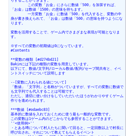
りすることができます。
	この変数「お金」にさらに数値「500」を加算すれば、
「お金」は数値「1500」の意味を持ちます。
	一方変数「お金」に数値「500」を代入すると、変数の中
身が書き換えられて、「お金」は数値「500」の意味を持つようにな
ります。
変数を活用することで、ゲーム内でさまざまな表現が可能となりま
す。
※すべての変数の初期値は0になっています。
#Contents
**変数の種類 [#d274bd21]
Bakinには下記の種類の変数を用意しています。
以下にて、数値/文字列/ローカル数値/配列/セーブ間共有と、イベ
ントスイッチについて説明します
--[変数に入れられる値について]
「数値」「文字列」と名称がついていますが、すべての変数に数値で
も文字列でも代入することは可能です。
ただし、適切に使い分けをしていただいたほうがわかりやすくゲーム
作りを進められます。
***数値 [#odaebc83]
基本的に数値を入れておくために使う最も一般的な変数です。
この変数は1ゲーム内のどこからでも参照することができます。
''<使用例>''
・とある噂について村人たちに聞いて回ると、一定回数以上で村長に
呼び出され、それについて教えてもらえるイベント