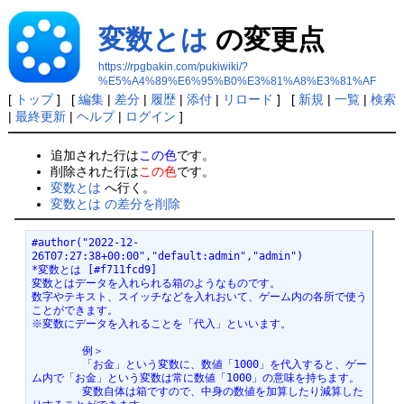
変数とは
の変更点
https://rpgbakin.com/pukiwiki/?
%E5%A4%89%E6%95%B0%E3%81%A8%E3%81%AF
[
トップ
] [
編集
|
差分
|
履歴
|
添付
|
リロード
] [
新規
|
一覧
|
検索
|
最終更新
|
ヘルプ
|
ログイン
]
追加された行は
この色
です。
削除された行は
この色
です。
変数とは
へ行く。
変数とは の差分を削除
#author("2022-12-
26T07:27:38+00:00","default:admin","admin")
*変数とは [#f711fcd9]
変数とはデータを入れられる箱のようなものです。
数字やテキスト、スイッチなどを入れおいて、ゲーム内の各所で使う
ことができます。
※変数にデータを入れることを「代入」といいます。
	例＞
	「お金」という変数に、数値「1000」を代入すると、ゲー
ム内で「お金」という変数は常に数値「1000」の意味を持ちます。
	変数自体は箱ですので、中身の数値を加算したり減算した