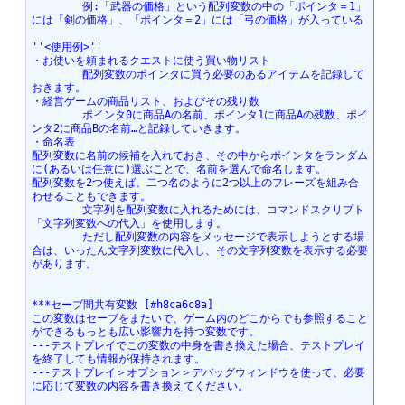
	例:「武器の価格」という配列変数の中の「ポインタ＝1」
には「剣の価格」、「ポインタ＝2」には「弓の価格」が入っている
''<使用例>''
・お使いを頼まれるクエストに使う買い物リスト
	配列変数のポインタに買う必要のあるアイテムを記録して
おきます。
・経営ゲームの商品リスト、およびその残り数
	ポインタ0に商品Aの名前、ポインタ1に商品Aの残数、ポイ
ンタ2に商品Bの名前…と記録していきます。	
・命名表
配列変数に名前の候補を入れておき、その中からポインタをランダム
に(あるいは任意に)選ぶことで、名前を選んで命名します。
配列変数を2つ使えば、二つ名のように2つ以上のフレーズを組み合
わせることもできます。
	文字列を配列変数に入れるためには、コマンドスクリプト
「文字列変数への代入」を使用します。
	ただし配列変数の内容をメッセージで表示しようとする場
合は、いったん文字列変数に代入し、その文字列変数を表示する必要
があります。
***セーブ間共有変数 [#h8ca6c8a]
この変数はセーブをまたいで、ゲーム内のどこからでも参照すること
ができるもっとも広い影響力を持つ変数です。
---テストプレイでこの変数の中身を書き換えた場合、テストプレイ
を終了しても情報が保持されます。
---テストプレイ＞オプション＞デバッグウィンドウを使って、必要
に応じて変数の内容を書き換えてください。