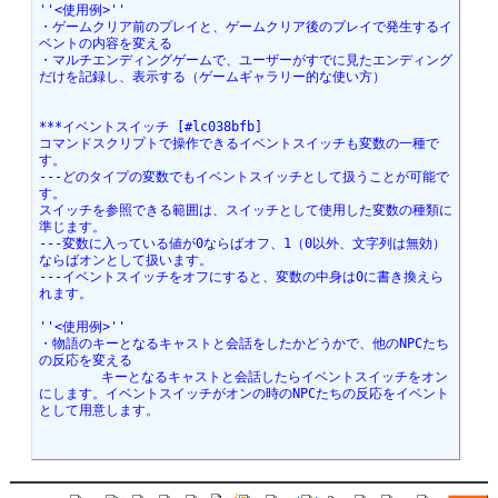
''<使用例>''
・ゲームクリア前のプレイと、ゲームクリア後のプレイで発生するイ
ベントの内容を変える
・マルチエンディングゲームで、ユーザーがすでに見たエンディング
だけを記録し、表示する（ゲームギャラリー的な使い方）
***イベントスイッチ [#lc038bfb]
コマンドスクリプトで操作できるイベントスイッチも変数の一種で
す。
---どのタイプの変数でもイベントスイッチとして扱うことが可能で
す。
スイッチを参照できる範囲は、スイッチとして使用した変数の種類に
準じます。
---変数に入っている値が0ならばオフ、1（0以外、文字列は無効）
ならばオンとして扱います。
---イベントスイッチをオフにすると、変数の中身は0に書き換えら
れます。
''<使用例>''
・物語のキーとなるキャストと会話をしたかどうかで、他のNPCたち
の反応を変える
	キーとなるキャストと会話したらイベントスイッチをオン
にします。イベントスイッチがオンの時のNPCたちの反応をイベント
として用意します。