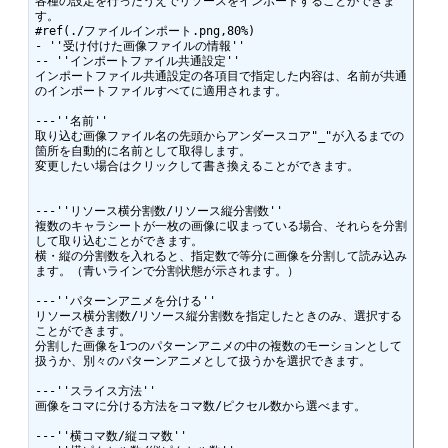
各種の設定を行ったうえでリソースをインポートすることができま
す。

#ref(./ファイルインポート.png,80%)

- ''受け付けた画像ファイルの情報''

-- ''インポートファイル共通設定''

インポートファイル共通設定の各項目で指定した内容は、名前が共通
のインポートファイルすべてに適用されます。

---''名前''

取り込む画像ファイル名の先頭からアンダースコア"_"が入るまでの
箇所を自動的に名前として取得します。

変更したい場合はクリックして書き換えることができます。

---''リソース横分割数/リソース縦分割数''

複数のキャラシートが一枚の画像に収まっている場合、それらを分割
して取り込むことができます。

横・縦の分割数を入れると、指定数で等分に画像を分割して読み込み
ます。（青いラインで分割状態が示されます。）

---''パターンアニメを分ける''

リソース横分割数/リソース縦分割数を指定したときのみ、選択する
ことができます。

分割した画像を1つのパターンアニメの中の複数のモーションとして
扱うか、別々のパターンアニメとして扱うかを選択できます。

---''スライス方法''

画像をコマに分ける方法をコマ数/ピクセル数から選べます。

---''横コマ数/縦コマ数''
