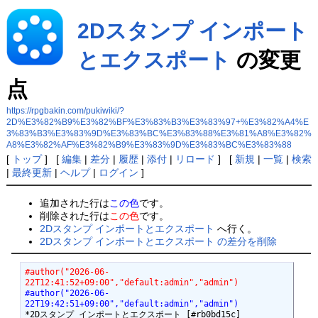
2Dスタンプ インポート
とエクスポート
の変更
点
https://rpgbakin.com/pukiwiki/?
2D%E3%82%B9%E3%82%BF%E3%83%B3%E3%83%97+%E3%82%A4%E
3%83%B3%E3%83%9D%E3%83%BC%E3%83%88%E3%81%A8%E3%82%
A8%E3%82%AF%E3%82%B9%E3%83%9D%E3%83%BC%E3%83%88
[
トップ
] [
編集
|
差分
|
履歴
|
添付
|
リロード
] [
新規
|
一覧
|
検索
|
最終更新
|
ヘルプ
|
ログイン
]
追加された行は
この色
です。
削除された行は
この色
です。
2Dスタンプ インポートとエクスポート
へ行く。
2Dスタンプ インポートとエクスポート の差分を削除
#author("2026-06-
22T12:41:52+09:00","default:admin","admin")
#author("2026-06-
22T19:42:51+09:00","default:admin","admin")
*2Dスタンプ インポートとエクスポート [#rb0bd15c]
