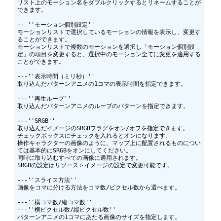
リスト上のモーション名をダブルクリックするとリネームすることが
できます。

-- ''モーション個別設定''	

モーションリストで選択しているモーションの情報を表示し、変更す
ることができます。

モーションリストで複数のモーションを選択し「モーション個別設
定」の項目を変更すると、選択中のモーション全てに変更を適用する
ことができます。

---''表示時間（ミリ秒）''

取り込んだパターンアニメの1コマの表示時間を指定できます。

---''再生ループ''

取り込んだパターンアニメのループのパターンを指定できます。

---''SRGB''

取り込んだイメージのSRGBフラグをオン/オフを指定できます。

チェックボックスにチェックを入れるとオンになります。

操作キャラクターの画像のように、マップ上に配置されるものについ
ては基本的にSRGBをオンにしてください。

同時に取り込むすべての画像に適用されます。

SRGBの設定はリソース＞イメージの設定で変更可能です。

---''スライス方法''

画像をコマに分ける方法をコマ数/ピクセル数から選べます。

---''横コマ数/縦コマ数''

---''横ピクセル数/縦ピクセル数''

パターンアニメの1コマにあたる画像のサイズを指定します。
