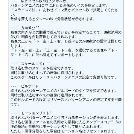
---''横ピクセル数/縦ピクセル数''

パターンアニメの1コマにあたる画像のサイズを指定します。

「スライス方法」にあわせてコマ数かピクセル数で指定してくださ
い。

数値を変えるとグレーの線で分割状態が示されます。

---''方向並び''

画像の向きがどの順番で並んでいるかを指定することで、Bakin用の
並びに画像を自動変換して取り込みます。

画像の上から「下・左・上・右」と並べるのがBakinの通常仕様とな
ります。

「下・左・右・上」「上・左・下・右」を選択すると画像を「下・
左・上・右」に並べ替えてインポートします。

---''スケール（％）''

取り込む際のスケールを指定できます。

同時に取り込むすべての画像に適用されます。

このスケールはリソース＞パターンアニメの設定で変更可能です。

---''ビルボード''

取り込んだパターンアニメのビルボードのタイプを指定できます。

同時に取り込むすべての画像に適用されます。

このビルボードの設定はリソース＞パターンアニメの設定で変更可能
です。

---''モーションリスト''

取り込んだパターンアニメに付与されるモーション名を表示します。

取り込む画像ファイル名の先頭から最初に入るアンダースコア"_"の
後の単語が自動的にモーション名として取り込まれます。

ただし、画像分割をした場合はモーション名はリセットされます。
