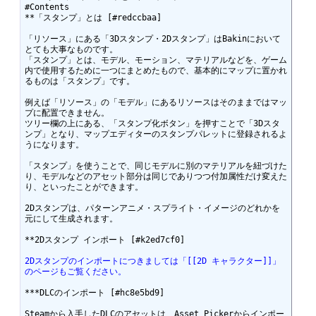
#Contents

**「スタンプ」とは [#redccbaa]

「リソース」にある「3Dスタンプ・2Dスタンプ」はBakinにおいて
とても大事なものです。

「スタンプ」とは、モデル、モーション、マテリアルなどを、ゲーム
内で使用するために一つにまとめたもので、基本的にマップに置かれ
るものは「スタンプ」です。

例えば「リソース」の「モデル」にあるリソースはそのままではマッ
プに配置できません。

ツリー欄の上にある、「スタンプ化ボタン」を押すことで「3Dスタ
ンプ」となり、マップエディターのスタンプパレットに登録されるよ
うになります。

「スタンプ」を使うことで、同じモデルに別のマテリアルを紐づけた
り、モデルなどのアセット部分は同じでありつつ付加属性だけ変えた
り、といったことができます。

2Dスタンプは、パターンアニメ・スプライト・イメージのどれかを
元にして生成されます。

2Dスタンプのインポートにつきましては「[[2D キャラクター]]」
のページもご覧ください。
***DLCのインポート [#hc8e5bd9]

Steamから入手したDLCのアセットは、Asset Pickerからインポー