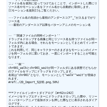
ファイル名を規則に従ってつけておくことで、インポートした際にリ
ソース名やモーション名をファイル名から自動的に取得します。

[[モーション名規則]]もご覧ください。

---ファイル名の先頭から最初のアンダースコア"_"が入るまでがリ
ソース名

---最初のアンダースコア以降をパターンアニメのモーション名

-- ''関連ファイルの同時インポート''

ドラッグ＆ドロップする画像と同じリソース名を持つファイルが同一
フォルダ内にある場合、それらをモーションとしてまとめてインポー
トできます。

これを利用して、同じキャラクターのさまざまなモーションのイメー
ジを同一フォルダに置いておき、一度にインポートすることが可能と
なります。

--- ''例''

chr001_walkとchr001_waitが同一フォルダにある状態でどちらか
のファイルをマップにドラッグ＆ドロップします。

名前は"chr001"となり、モーションとして"walk""wait"が登録さ
れます。

#ref(./2D_Import_5説明.png,50%)

***ファイルインポートダイアログ [#r62cc242]

イメージをマップエディターにドラッグ＆ドロップした際や、リソー
ス＞パターンアニメで追加ボタンを押した際などに表示されるダイア
ログです。
