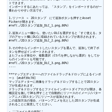
トできます。

インポートするにあたっては、「スタンプ」をインポートするのが一
番わかりやすい方法です。

1.リソース ＞ 2Dスタンプ　にて追加ボタンを押すとAsset 
Pickerが開きます。

#ref(./2Dスタンプ追加_DLC_1.png,80%)

2.追加メニュー欄から、使いたいDLCを選択すると「すぐ使える」タ
ブのアセット欄にDLCに収録されているスタンプが表示されます。

#ref(./2Dスタンプ追加_DLC_2.png,80%)

3.その中からインポートしたいスタンプを選んで、追加して終了ボ
タンを押せばインポートされます。

またフォルダ単位や、複数選択（Ctrlを押しながら選択）をしてか
らのインポートも可能です。

#ref(./2Dスタンプ追加_DLC_3.png,80%)

----

***マップエディターへのファイルドラッグ＆ドロップによるインポ
ート [#s8f39c70]

マップエディターに画像をドラッグ＆ドロップすることで2Dスタン
プが生成されます。

ドラッグ＆ドロップするとファイルインポートダイアログが開き、各
種設定を施してOKを押すことで自動的にリソースのイメージ/パター
ンアニメ/2Dスタンプにリソースが追加されます。

この追加方法の場合、パターンアニメを元とした2Dスタンプが生成
されることに留意してください。

- ''ファイル名の規則''
