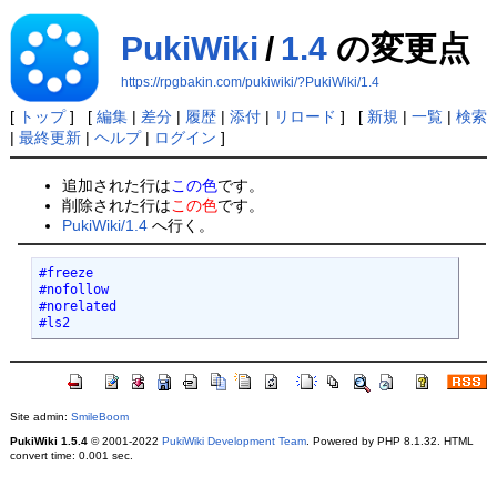
PukiWiki
/
1.4
の変更点
https://rpgbakin.com/pukiwiki/?PukiWiki/1.4
[
トップ
] [
編集
|
差分
|
履歴
|
添付
|
リロード
] [
新規
|
一覧
|
検索
|
最終更新
|
ヘルプ
|
ログイン
]
追加された行は
この色
です。
削除された行は
この色
です。
PukiWiki/1.4
へ行く。
#freeze

#nofollow

#norelated

#ls2
Site admin:
SmileBoom
PukiWiki 1.5.4
© 2001-2022
PukiWiki Development Team
. Powered by PHP 8.1.32. HTML
convert time: 0.001 sec.