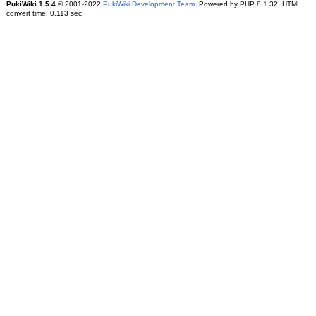
PukiWiki 1.5.4
© 2001-2022
PukiWiki Development Team
. Powered by PHP 8.1.32. HTML
convert time: 0.113 sec.