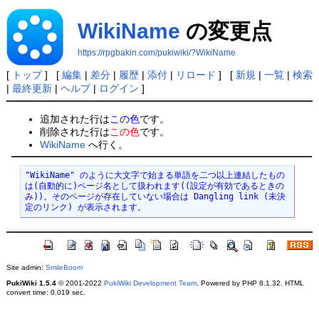
WikiName
の変更点
https://rpgbakin.com/pukiwiki/?WikiName
[
トップ
] [
編集
|
差分
|
履歴
|
添付
|
リロード
] [
新規
|
一覧
|
検索
|
最終更新
|
ヘルプ
|
ログイン
]
追加された行は
この色
です。
削除された行は
この色
です。
WikiName
へ行く。
"WikiName" のように大文字で始まる単語を二つ以上連結したもの
は(自動的に)ページ名として扱われます((設定が有効であるときの
み))。そのページが存在していない場合は Dangling link (未決
定のリンク) が表示されます。
Site admin:
SmileBoom
PukiWiki 1.5.4
© 2001-2022
PukiWiki Development Team
. Powered by PHP 8.1.32. HTML
convert time: 0.019 sec.