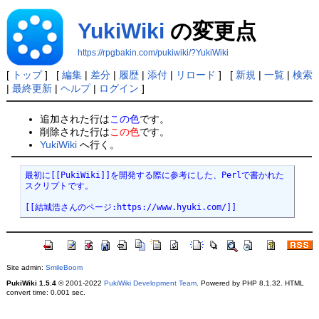
YukiWiki
の変更点
https://rpgbakin.com/pukiwiki/?YukiWiki
[
トップ
] [
編集
|
差分
|
履歴
|
添付
|
リロード
] [
新規
|
一覧
|
検索
|
最終更新
|
ヘルプ
|
ログイン
]
追加された行は
この色
です。
削除された行は
この色
です。
YukiWiki
へ行く。
最初に[[PukiWiki]]を開発する際に参考にした、Perlで書かれた
スクリプトです。

[[結城浩さんのページ:https://www.hyuki.com/]]
Site admin:
SmileBoom
PukiWiki 1.5.4
© 2001-2022
PukiWiki Development Team
. Powered by PHP 8.1.32. HTML
convert time: 0.001 sec.