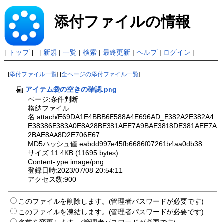
添付ファイルの情報
[
トップ
] [
新規
|
一覧
|
検索
|
最終更新
|
ヘルプ
|
ログイン
]
[
添付ファイル一覧
] [
全ページの添付ファイル一覧
]
アイテム袋の空きの確認.png
ページ:条件判断
格納ファイル
名:attach/E69DA1E4BBB6E588A4E696AD_E382A2E382A4
E38386E383A0E8A28BE381AEE7A9BAE3818DE381AEE7A
2BAE8AA8D2E706E67
MD5ハッシュ値:eabdd997e45fb6686f07261b4aa0db38
サイズ:11.4KB (11695 bytes)
Content-type:image/png
登録日時:2023/07/08 20:54:11
アクセス数:900
このファイルを削除します。(管理者パスワードが必要です)
このファイルを凍結します。(管理者パスワードが必要です)