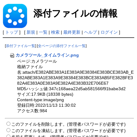
添付ファイルの情報
[
トップ
] [
新規
|
一覧
|
検索
|
最終更新
|
ヘルプ
|
ログイン
]
[
添付ファイル一覧
] [
全ページの添付ファイル一覧
]
カメラツール_タイムライン.png
ページ:カメラツール
格納ファイル
名:attach/E382ABE383A1E383A9E38384E383BCE383AB_E
382ABE383A1E383A9E38384E383BCE383AB5FE382BFE3
82A4E383A0E383A9E382A4E383B32E706E67
MD5ハッシュ値:347c168aea22d5ab581566f91babe3d2
サイズ:17.9KB (18338 bytes)
Content-type:image/png
登録日時:2022/11/13 11:30:02
アクセス数:984
このファイルを削除します。(管理者パスワードが必要です)
このファイルを凍結します。(管理者パスワードが必要です)