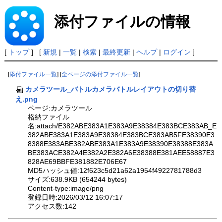
添付ファイルの情報
[
トップ
] [
新規
|
一覧
|
検索
|
最終更新
|
ヘルプ
|
ログイン
]
[
添付ファイル一覧
] [
全ページの添付ファイル一覧
]
カメラツール_バトルカメラバトルレイアウトの切り替
え.png
ページ:カメラツール
格納ファイル
名:attach/E382ABE383A1E383A9E38384E383BCE383AB_E
382ABE383A1E383A9E38384E383BCE383AB5FE38390E3
8388E383ABE382ABE383A1E383A9E38390E38388E383A
BE383ACE382A4E382A2E382A6E38388E381AEE58887E3
828AE69BBFE381882E706E67
MD5ハッシュ値:12f623c5d21a62a1954f4922781788d3
サイズ:638.9KB (654244 bytes)
Content-type:image/png
登録日時:2026/03/12 16:07:17
アクセス数:142