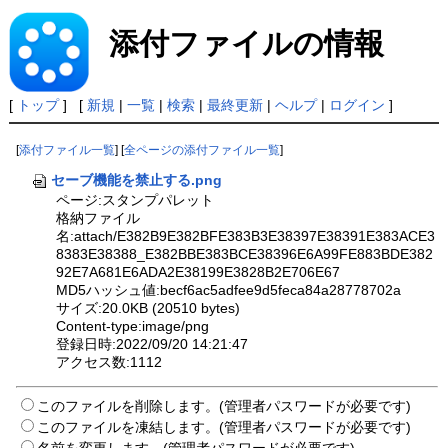
添付ファイルの情報
[
トップ
] [
新規
|
一覧
|
検索
|
最終更新
|
ヘルプ
|
ログイン
]
[
添付ファイル一覧
] [
全ページの添付ファイル一覧
]
セーブ機能を禁止する.png
ページ:スタンプパレット
格納ファイル
名:attach/E382B9E382BFE383B3E38397E38391E383ACE3
8383E38388_E382BBE383BCE38396E6A99FE883BDE382
92E7A681E6ADA2E38199E3828B2E706E67
MD5ハッシュ値:becf6ac5adfee9d5feca84a28778702a
サイズ:20.0KB (20510 bytes)
Content-type:image/png
登録日時:2022/09/20 14:21:47
アクセス数:1112
このファイルを削除します。(管理者パスワードが必要です)
このファイルを凍結します。(管理者パスワードが必要です)