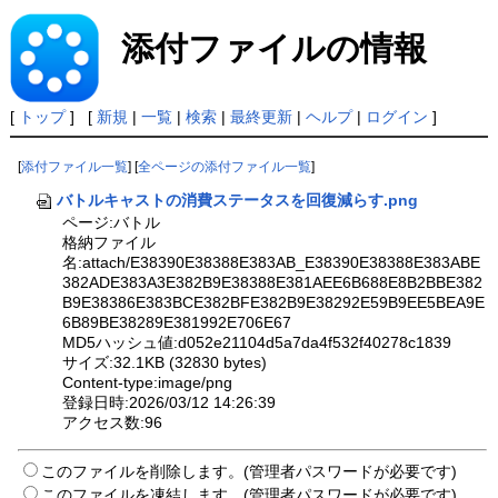
添付ファイルの情報
[
トップ
] [
新規
|
一覧
|
検索
|
最終更新
|
ヘルプ
|
ログイン
]
[
添付ファイル一覧
] [
全ページの添付ファイル一覧
]
バトルキャストの消費ステータスを回復減らす.png
ページ:バトル
格納ファイル
名:attach/E38390E38388E383AB_E38390E38388E383ABE
382ADE383A3E382B9E38388E381AEE6B688E8B2BBE382
B9E38386E383BCE382BFE382B9E38292E59B9EE5BEA9E
6B89BE38289E381992E706E67
MD5ハッシュ値:d052e21104d5a7da4f532f40278c1839
サイズ:32.1KB (32830 bytes)
Content-type:image/png
登録日時:2026/03/12 14:26:39
アクセス数:96
このファイルを削除します。(管理者パスワードが必要です)
このファイルを凍結します。(管理者パスワードが必要です)