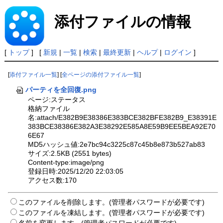
添付ファイルの情報
[
トップ
] [
新規
|
一覧
|
検索
|
最終更新
|
ヘルプ
|
ログイン
]
[
添付ファイル一覧
] [
全ページの添付ファイル一覧
]
パーティを全回復.png
ページ:ステータス
格納ファイル
名:attach/E382B9E38386E383BCE382BFE382B9_E38391E
383BCE38386E382A3E38292E585A8E59B9EE5BEA92E70
6E67
MD5ハッシュ値:2e7bc94c3225c87c45b8e873b527ab83
サイズ:2.5KB (2551 bytes)
Content-type:image/png
登録日時:2025/12/20 22:03:05
アクセス数:170
このファイルを削除します。(管理者パスワードが必要です)
このファイルを凍結します。(管理者パスワードが必要です)