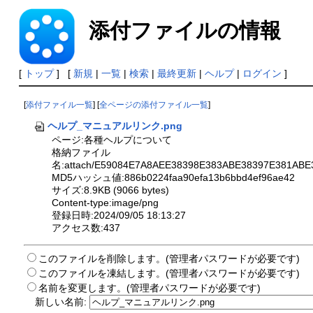
添付ファイルの情報
[
トップ
] [
新規
|
一覧
|
検索
|
最終更新
|
ヘルプ
|
ログイン
]
[
添付ファイル一覧
] [
全ページの添付ファイル一覧
]
ヘルプ_マニュアルリンク.png
ページ:各種ヘルプについて
格納ファイル
名:attach/E59084E7A8AEE38398E383ABE38397E381AB
MD5ハッシュ値:886b0224faa90efa13b6bbd4ef96ae42
サイズ:8.9KB (9066 bytes)
Content-type:image/png
登録日時:2024/09/05 18:13:27
アクセス数:437
このファイルを削除します。(管理者パスワードが必要です)
このファイルを凍結します。(管理者パスワードが必要です)
名前を変更します。(管理者パスワードが必要です)
新しい名前: