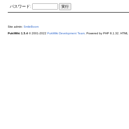
パスワード:
Site admin:
SmileBoom
PukiWiki 1.5.4
© 2001-2022
PukiWiki Development Team
. Powered by PHP 8.1.32. HTML c