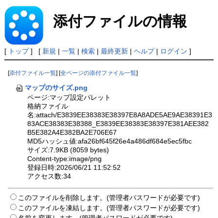
添付ファイルの情報
[
トップ
] [
新規
|
一覧
|
検索
|
最終更新
|
ヘルプ
|
ログイン
]
[
添付ファイル一覧
] [
全ページの添付ファイル一覧
]
マップのサイズ.png
ページ:マップ設定パレット
格納ファイル
名:attach/E3839EE38383E38397E8A8ADE5AE9AE38391E3
83ACE38383E38388_E3839EE38383E38397E381AEE382
B5E382A4E382BA2E706E67
MD5ハッシュ値:afa26bf645f26e4a486df684e5ec5fbc
サイズ:7.9KB (8059 bytes)
Content-type:image/png
登録日時:2026/06/21 11:52:52
アクセス数:34
このファイルを削除します。(管理者パスワードが必要です)
このファイルを凍結します。(管理者パスワードが必要です)