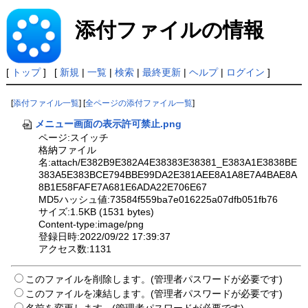
添付ファイルの情報
[
トップ
] [
新規
|
一覧
|
検索
|
最終更新
|
ヘルプ
|
ログイン
]
[
添付ファイル一覧
] [
全ページの添付ファイル一覧
]
メニュー画面の表示許可禁止.png
ページ:スイッチ
格納ファイル
名:attach/E382B9E382A4E38383E38381_E383A1E3838BE
383A5E383BCE794BBE99DA2E381AEE8A1A8E7A4BAE8A
8B1E58FAFE7A681E6ADA22E706E67
MD5ハッシュ値:73584f559ba7e016225a07dfb051fb76
サイズ:1.5KB (1531 bytes)
Content-type:image/png
登録日時:2022/09/22 17:39:37
アクセス数:1131
このファイルを削除します。(管理者パスワードが必要です)
このファイルを凍結します。(管理者パスワードが必要です)