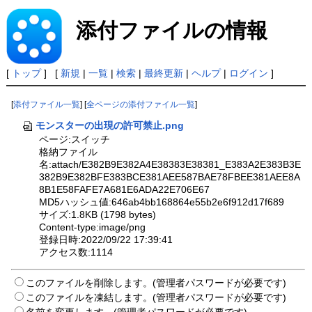
添付ファイルの情報
[
トップ
] [
新規
|
一覧
|
検索
|
最終更新
|
ヘルプ
|
ログイン
]
[
添付ファイル一覧
] [
全ページの添付ファイル一覧
]
モンスターの出現の許可禁止.png
ページ:スイッチ
格納ファイル
名:attach/E382B9E382A4E38383E38381_E383A2E383B3E
382B9E382BFE383BCE381AEE587BAE78FBEE381AEE8A
8B1E58FAFE7A681E6ADA22E706E67
MD5ハッシュ値:646ab4bb168864e55b2e6f912d17f689
サイズ:1.8KB (1798 bytes)
Content-type:image/png
登録日時:2022/09/22 17:39:41
アクセス数:1114
このファイルを削除します。(管理者パスワードが必要です)
このファイルを凍結します。(管理者パスワードが必要です)