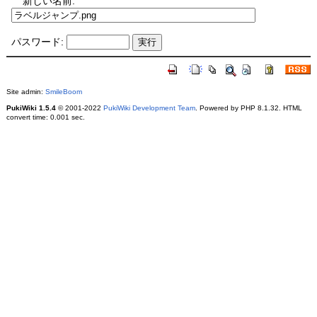
新しい名前:
パスワード:
Site admin:
SmileBoom
PukiWiki 1.5.4
© 2001-2022
PukiWiki Development Team
. Powered by PHP 8.1.32. HTML
convert time: 0.001 sec.