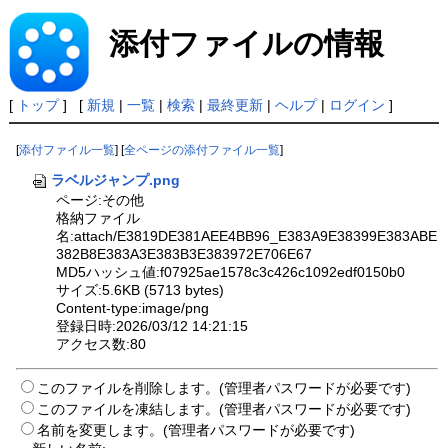
添付ファイルの情報
[
トップ
] [
新規
|
一覧
|
検索
|
最終更新
|
ヘルプ
|
ログイン
]
[
添付ファイル一覧
] [
全ページの添付ファイル一覧
]
ラベルジャンプ.png
ページ:その他
格納ファイル
名:attach/E3819DE381AEE4BB96_E383A9E38399E383ABE
382B8E383A3E383B3E383972E706E67
MD5ハッシュ値:f07925ae1578c3c426c1092edf0150b0
サイズ:5.6KB (5713 bytes)
Content-type:image/png
登録日時:2026/03/12 14:21:15
アクセス数:80
このファイルを削除します。(管理者パスワードが必要です)
このファイルを凍結します。(管理者パスワードが必要です)
名前を変更します。(管理者パスワードが必要です)