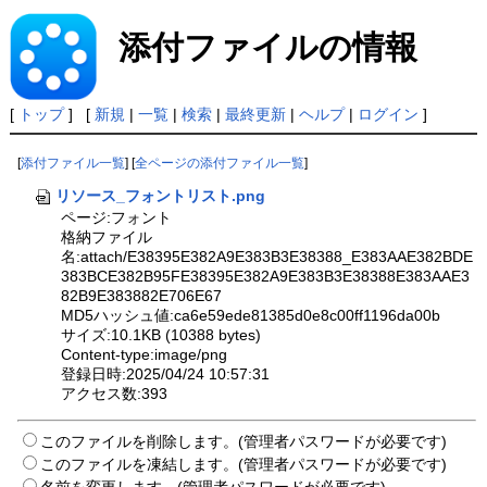
添付ファイルの情報
[
トップ
] [
新規
|
一覧
|
検索
|
最終更新
|
ヘルプ
|
ログイン
]
[
添付ファイル一覧
] [
全ページの添付ファイル一覧
]
リソース_フォントリスト.png
ページ:フォント
格納ファイル
名:attach/E38395E382A9E383B3E38388_E383AAE382BDE
383BCE382B95FE38395E382A9E383B3E38388E383AAE3
82B9E383882E706E67
MD5ハッシュ値:ca6e59ede81385d0e8c00ff1196da00b
サイズ:10.1KB (10388 bytes)
Content-type:image/png
登録日時:2025/04/24 10:57:31
アクセス数:393
このファイルを削除します。(管理者パスワードが必要です)
このファイルを凍結します。(管理者パスワードが必要です)