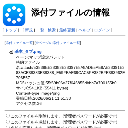
添付ファイルの情報
[
トップ
] [
新規
|
一覧
|
検索
|
最終更新
|
ヘルプ
|
ログイン
]
[
添付ファイル一覧
] [
全ページの添付ファイル一覧
]
基本_タブ.png
ページ:マップ設定パレット
格納ファイル
名:attach/E3839EE38383E38397E8A8ADE5AE9AE38391E3
83ACE38383E38388_E59FBAE69CAC5FE382BFE383962E
706E67
MD5ハッシュ値:55f69b06e27f646855dbbb7a700155b0
サイズ:54.1KB (55411 bytes)
Content-type:image/png
登録日時:2026/06/21 11:51:33
アクセス数:36
このファイルを削除します。(管理者パスワードが必要です)
このファイルを凍結します。(管理者パスワードが必要です)