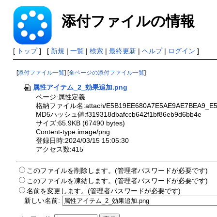
添付ファイルの情報
[
トップ
] [
新規
|
一覧
|
検索
|
最終更新
|
ヘルプ
|
ログイン
]
[
添付ファイル一覧
] [
全ページの添付ファイル一覧
]
属性アイテム_2_効果追加.png
ページ:属性定義
格納ファイル名:attach/E5B19EE680A7E5AE9AE7BEA9_E5B
MD5ハッシュ値:f319318dbafccb642f1bf86eb9d6bb4e
サイズ:65.9KB (67490 bytes)
Content-type:image/png
登録日時:2024/03/15 15:05:30
アクセス数:415
このファイルを削除します。(管理者パスワードが必要です)
このファイルを凍結します。(管理者パスワードが必要です)
名前を変更します。(管理者パスワードが必要です)
新しい名前: