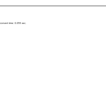
onvert time: 0.055 sec.