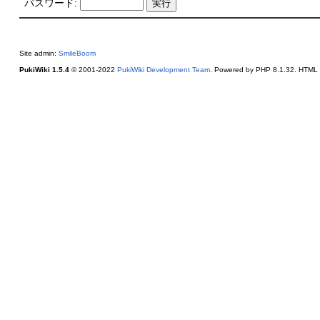
パスワード:
Site admin:
SmileBoom
PukiWiki 1.5.4
© 2001-2022
PukiWiki Development Team
. Powered by PHP 8.1.32. HTML c