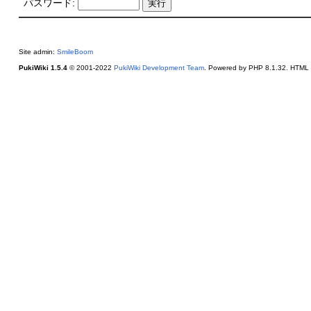
パスワード:
Site admin:
SmileBoom
PukiWiki 1.5.4
© 2001-2022
PukiWiki Development Team
. Powered by PHP 8.1.32. HTML c