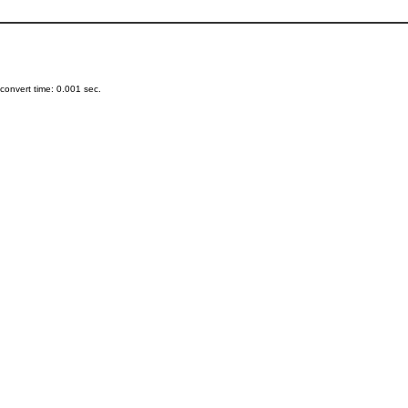
onvert time: 0.001 sec.