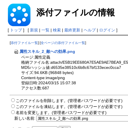
添付ファイルの情報
[
トップ
] [
新規
|
一覧
|
検索
|
最終更新
|
ヘルプ
|
ログイン
]
[
添付ファイル一覧
] [
全ページの添付ファイル一覧
]
属性スキル_2_敵への効果.png
ページ:属性定義
格納ファイル名:attach/E5B19EE680A7E5AE9AE7BEA9_E5B
MD5ハッシュ値:d6535e38510c6b8c67bf133ecec0cca7
サイズ:94.6KB (96848 bytes)
Content-type:image/png
登録日時:2024/03/15 15:07:38
アクセス数:687
このファイルを削除します。(管理者パスワードが必要です)
このファイルを凍結します。(管理者パスワードが必要です)
名前を変更します。(管理者パスワードが必要です)
新しい名前: