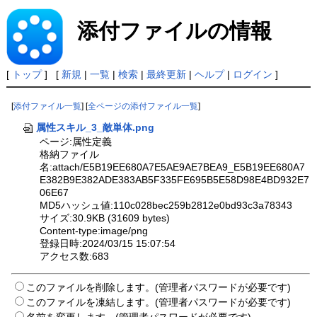
添付ファイルの情報
[
トップ
] [
新規
|
一覧
|
検索
|
最終更新
|
ヘルプ
|
ログイン
]
[
添付ファイル一覧
] [
全ページの添付ファイル一覧
]
属性スキル_3_敵単体.png
ページ:属性定義
格納ファイル
名:attach/E5B19EE680A7E5AE9AE7BEA9_E5B19EE680A7
E382B9E382ADE383AB5F335FE695B5E58D98E4BD932E7
06E67
MD5ハッシュ値:110c028bec259b2812e0bd93c3a78343
サイズ:30.9KB (31609 bytes)
Content-type:image/png
登録日時:2024/03/15 15:07:54
アクセス数:683
このファイルを削除します。(管理者パスワードが必要です)
このファイルを凍結します。(管理者パスワードが必要です)