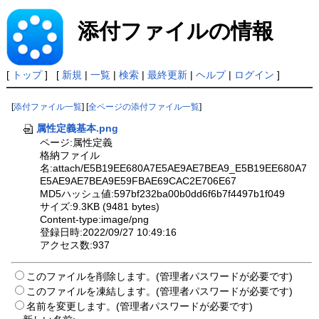
添付ファイルの情報
[
トップ
] [
新規
|
一覧
|
検索
|
最終更新
|
ヘルプ
|
ログイン
]
[
添付ファイル一覧
] [
全ページの添付ファイル一覧
]
属性定義基本.png
ページ:属性定義
格納ファイル
名:attach/E5B19EE680A7E5AE9AE7BEA9_E5B19EE680A7
E5AE9AE7BEA9E59FBAE69CAC2E706E67
MD5ハッシュ値:597bf232ba00b0dd6f6b7f4497b1f049
サイズ:9.3KB (9481 bytes)
Content-type:image/png
登録日時:2022/09/27 10:49:16
アクセス数:937
このファイルを削除します。(管理者パスワードが必要です)
このファイルを凍結します。(管理者パスワードが必要です)
名前を変更します。(管理者パスワードが必要です)