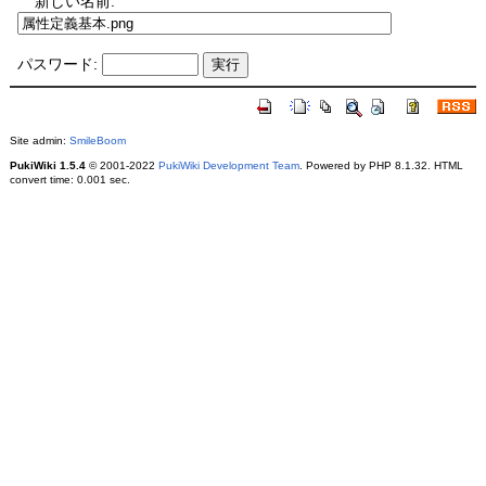
新しい名前:
パスワード:
Site admin:
SmileBoom
PukiWiki 1.5.4
© 2001-2022
PukiWiki Development Team
. Powered by PHP 8.1.32. HTML
convert time: 0.001 sec.