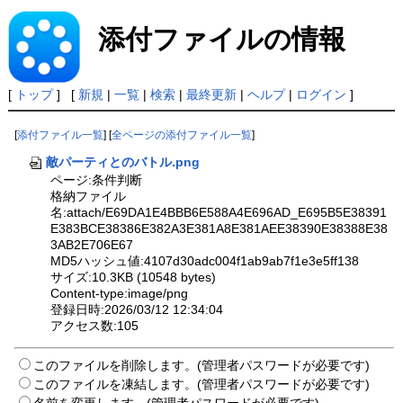
添付ファイルの情報
[
トップ
] [
新規
|
一覧
|
検索
|
最終更新
|
ヘルプ
|
ログイン
]
[
添付ファイル一覧
] [
全ページの添付ファイル一覧
]
敵パーティとのバトル.png
ページ:条件判断
格納ファイル
名:attach/E69DA1E4BBB6E588A4E696AD_E695B5E38391
E383BCE38386E382A3E381A8E381AEE38390E38388E38
3AB2E706E67
MD5ハッシュ値:4107d30adc004f1ab9ab7f1e3e5ff138
サイズ:10.3KB (10548 bytes)
Content-type:image/png
登録日時:2026/03/12 12:34:04
アクセス数:105
このファイルを削除します。(管理者パスワードが必要です)
このファイルを凍結します。(管理者パスワードが必要です)