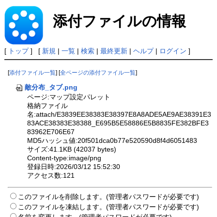
添付ファイルの情報
[
トップ
] [
新規
|
一覧
|
検索
|
最終更新
|
ヘルプ
|
ログイン
]
[
添付ファイル一覧
] [
全ページの添付ファイル一覧
]
敵分布_タブ.png
ページ:マップ設定パレット
格納ファイル
名:attach/E3839EE38383E38397E8A8ADE5AE9AE38391E3
83ACE38383E38388_E695B5E58886E5B8835FE382BFE3
83962E706E67
MD5ハッシュ値:20f501dca0b77e520590d8f4d6051483
サイズ:41.1KB (42037 bytes)
Content-type:image/png
登録日時:2026/03/12 15:52:30
アクセス数:121
このファイルを削除します。(管理者パスワードが必要です)
このファイルを凍結します。(管理者パスワードが必要です)