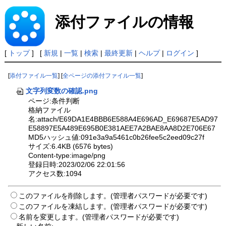
添付ファイルの情報
[
トップ
] [
新規
|
一覧
|
検索
|
最終更新
|
ヘルプ
|
ログイン
]
[
添付ファイル一覧
] [
全ページの添付ファイル一覧
]
文字列変数の確認.png
ページ:条件判断
格納ファイル
名:attach/E69DA1E4BBB6E588A4E696AD_E69687E5AD97
E58897E5A489E695B0E381AEE7A2BAE8AA8D2E706E67
MD5ハッシュ値:091e3a9a5461c0b26fee5c2eed09c27f
サイズ:6.4KB (6576 bytes)
Content-type:image/png
登録日時:2023/02/06 22:01:56
アクセス数:1094
このファイルを削除します。(管理者パスワードが必要です)
このファイルを凍結します。(管理者パスワードが必要です)
名前を変更します。(管理者パスワードが必要です)