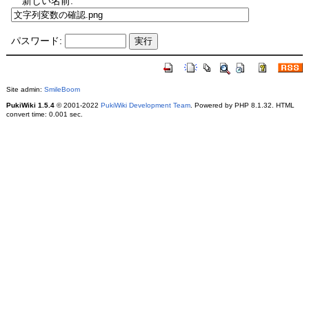
新しい名前:
パスワード:
Site admin:
SmileBoom
PukiWiki 1.5.4
© 2001-2022
PukiWiki Development Team
. Powered by PHP 8.1.32. HTML
convert time: 0.001 sec.