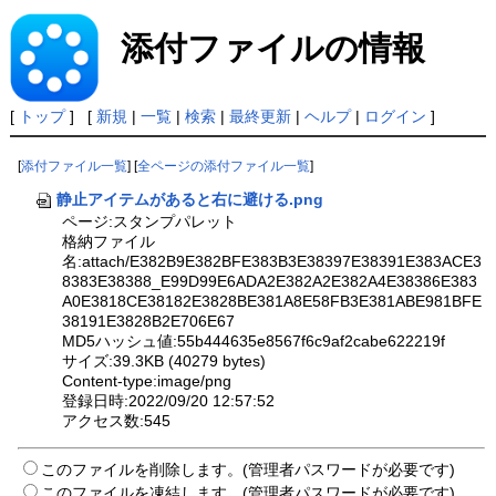
添付ファイルの情報
[
トップ
] [
新規
|
一覧
|
検索
|
最終更新
|
ヘルプ
|
ログイン
]
[
添付ファイル一覧
] [
全ページの添付ファイル一覧
]
静止アイテムがあると右に避ける.png
ページ:スタンプパレット
格納ファイル
名:attach/E382B9E382BFE383B3E38397E38391E383ACE3
8383E38388_E99D99E6ADA2E382A2E382A4E38386E383
A0E3818CE38182E3828BE381A8E58FB3E381ABE981BFE
38191E3828B2E706E67
MD5ハッシュ値:55b444635e8567f6c9af2cabe622219f
サイズ:39.3KB (40279 bytes)
Content-type:image/png
登録日時:2022/09/20 12:57:52
アクセス数:545
このファイルを削除します。(管理者パスワードが必要です)
このファイルを凍結します。(管理者パスワードが必要です)