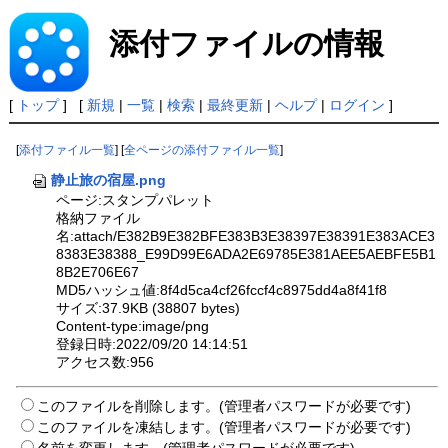
添付ファイルの情報
[
トップ
] [
新規
|
一覧
|
検索
|
最終更新
|
ヘルプ
|
ログイン
]
[
添付ファイル一覧
] [
全ページの添付ファイル一覧
]
静止旅の宿屋.png
ページ:スタンプパレット
格納ファイル
名:attach/E382B9E382BFE383B3E38397E38391E383ACE3
8383E38388_E99D99E6ADA2E69785E381AEE5AEBFE5B1
8B2E706E67
MD5ハッシュ値:8f4d5ca4cf26fccf4c8975dd4a8f41f8
サイズ:37.9KB (38807 bytes)
Content-type:image/png
登録日時:2022/09/20 14:14:51
アクセス数:956
このファイルを削除します。(管理者パスワードが必要です)
このファイルを凍結します。(管理者パスワードが必要です)