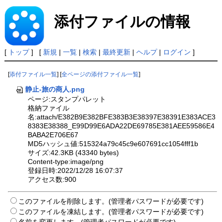
添付ファイルの情報
[
トップ
] [
新規
|
一覧
|
検索
|
最終更新
|
ヘルプ
|
ログイン
]
[
添付ファイル一覧
] [
全ページの添付ファイル一覧
]
静止-旅の商人.png
ページ:スタンプパレット
格納ファイル
名:attach/E382B9E382BFE383B3E38397E38391E383ACE3
8383E38388_E99D99E6ADA22DE69785E381AEE59586E4
BABA2E706E67
MD5ハッシュ値:515324a79c45c9e607691cc1054fff1b
サイズ:42.3KB (43340 bytes)
Content-type:image/png
登録日時:2022/12/28 16:07:37
アクセス数:900
このファイルを削除します。(管理者パスワードが必要です)
このファイルを凍結します。(管理者パスワードが必要です)