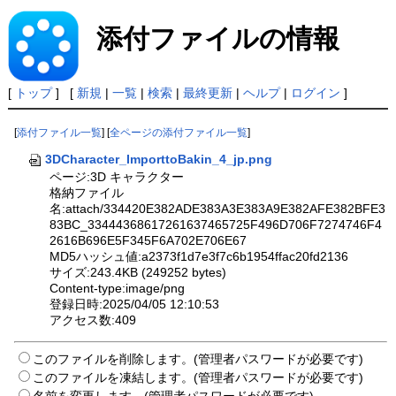
添付ファイルの情報
[
トップ
] [
新規
|
一覧
|
検索
|
最終更新
|
ヘルプ
|
ログイン
]
[
添付ファイル一覧
] [
全ページの添付ファイル一覧
]
3DCharacter_ImporttoBakin_4_jp.png
ページ:3D キャラクター
格納ファイル
名:attach/334420E382ADE383A3E383A9E382AFE382BFE3
83BC_33444368617261637465725F496D706F7274746F4
2616B696E5F345F6A702E706E67
MD5ハッシュ値:a2373f1d7e3f7c6b1954ffac20fd2136
サイズ:243.4KB (249252 bytes)
Content-type:image/png
登録日時:2025/04/05 12:10:53
アクセス数:409
このファイルを削除します。(管理者パスワードが必要です)
このファイルを凍結します。(管理者パスワードが必要です)