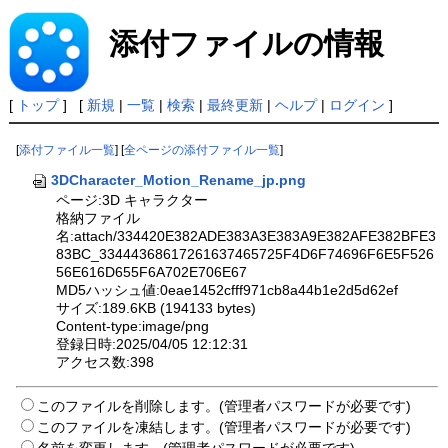
添付ファイルの情報
[
トップ
] [
新規
|
一覧
|
検索
|
最終更新
|
ヘルプ
|
ログイン
]
[
添付ファイル一覧
] [
全ページの添付ファイル一覧
]
3DCharacter_Motion_Rename_jp.png
ページ:3D キャラクター
格納ファイル
名:attach/334420E382ADE383A3E383A9E382AFE382BFE3
83BC_33444368617261637465725F4D6F74696F6E5F526
56E616D655F6A702E706E67
MD5ハッシュ値:0eae1452cfff971cb8a44b1e2d5d62ef
サイズ:189.6KB (194133 bytes)
Content-type:image/png
登録日時:2025/04/05 12:12:31
アクセス数:398
このファイルを削除します。(管理者パスワードが必要です)
このファイルを凍結します。(管理者パスワードが必要です)