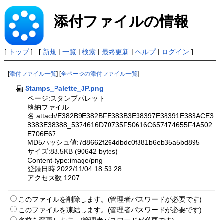
添付ファイルの情報
[
トップ
] [
新規
|
一覧
|
検索
|
最終更新
|
ヘルプ
|
ログイン
]
[
添付ファイル一覧
] [
全ページの添付ファイル一覧
]
Stamps_Palette_JP.png
ページ:スタンプパレット
格納ファイル
名:attach/E382B9E382BFE383B3E38397E38391E383ACE3
8383E38388_5374616D70735F50616C657474655F4A502
E706E67
MD5ハッシュ値:7d8662f264dbdc0f381b6eb35a5bd895
サイズ:88.5KB (90642 bytes)
Content-type:image/png
登録日時:2022/11/04 18:53:28
アクセス数:1207
このファイルを削除します。(管理者パスワードが必要です)
このファイルを凍結します。(管理者パスワードが必要です)