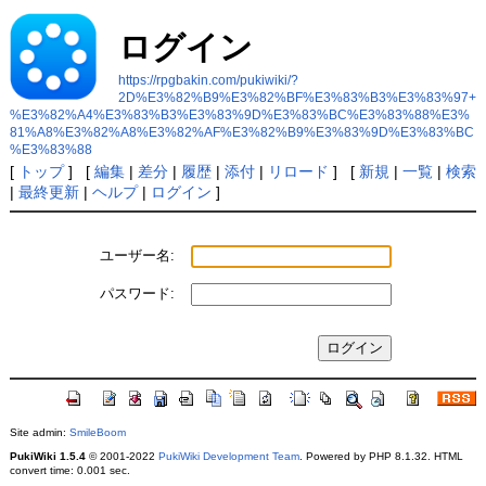
ログイン
https://rpgbakin.com/pukiwiki/?
2D%E3%82%B9%E3%82%BF%E3%83%B3%E3%83%97+
%E3%82%A4%E3%83%B3%E3%83%9D%E3%83%BC%E3%83%88%E3%
81%A8%E3%82%A8%E3%82%AF%E3%82%B9%E3%83%9D%E3%83%BC
%E3%83%88
[
トップ
] [
編集
|
差分
|
履歴
|
添付
|
リロード
] [
新規
|
一覧
|
検索
|
最終更新
|
ヘルプ
|
ログイン
]
ユーザー名:
パスワード:
Site admin:
SmileBoom
PukiWiki 1.5.4
© 2001-2022
PukiWiki Development Team
. Powered by PHP 8.1.32. HTML
convert time: 0.001 sec.