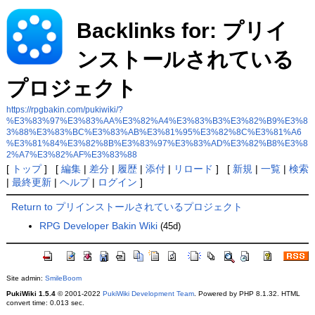
Backlinks for: プリイ
ンストールされている
プロジェクト
https://rpgbakin.com/pukiwiki/?
%E3%83%97%E3%83%AA%E3%82%A4%E3%83%B3%E3%82%B9%E3%8
3%88%E3%83%BC%E3%83%AB%E3%81%95%E3%82%8C%E3%81%A6
%E3%81%84%E3%82%8B%E3%83%97%E3%83%AD%E3%82%B8%E3%8
2%A7%E3%82%AF%E3%83%88
[
トップ
] [
編集
|
差分
|
履歴
|
添付
|
リロード
] [
新規
|
一覧
|
検索
|
最終更新
|
ヘルプ
|
ログイン
]
Return to プリインストールされているプロジェクト
RPG Developer Bakin Wiki
(45d)
Site admin:
SmileBoom
PukiWiki 1.5.4
© 2001-2022
PukiWiki Development Team
. Powered by PHP 8.1.32. HTML
convert time: 0.013 sec.