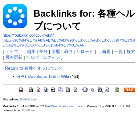
Backlinks for: 各種ヘル
プについて
https://rpgbakin.com/pukiwiki/?
%E5%90%84%E7%A8%AE%E3%83%98%E3%83%AB%E3%83%97%E3%8
1%AB%E3%81%A4%E3%81%84%E3%81%A6
[
トップ
] [
編集
|
差分
|
履歴
|
添付
|
リロード
] [
新規
|
一覧
|
検索
|
最終更新
|
ヘルプ
|
ログイン
]
Return to 各種ヘルプについて
RPG Developer Bakin Wiki
(46d)
Site admin:
SmileBoom
PukiWiki 1.5.4
© 2001-2022
PukiWiki Development Team
. Powered by PHP 8.1.32. HTML
convert time: 0.008 sec.