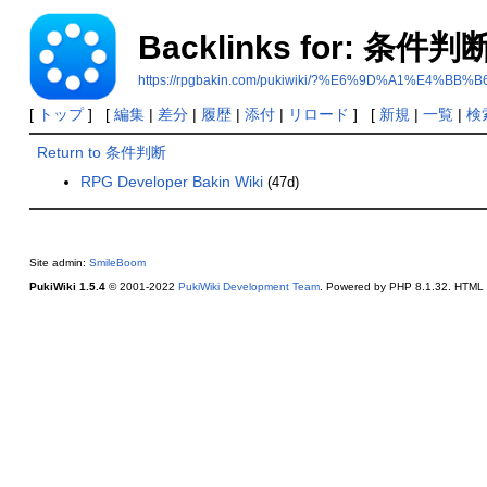
Backlinks for: 条件判
https://rpgbakin.com/pukiwiki/?%E6%9D%A1%E4%
[
トップ
] [
編集
|
差分
|
履歴
|
添付
|
リロード
] [
新規
|
一覧
|
検
Return to 条件判断
RPG Developer Bakin Wiki
(47d)
Site admin:
SmileBoom
PukiWiki 1.5.4
© 2001-2022
PukiWiki Development Team
. Powered by PHP 8.1.32. HTML c