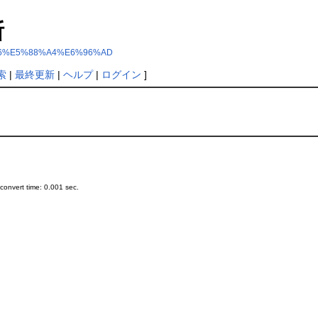
断
BB%B6%E5%88%A4%E6%96%AD
索
|
最終更新
|
ヘルプ
|
ログイン
]
onvert time: 0.001 sec.