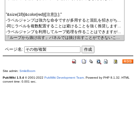
ページ名:
Site admin:
SmileBoom
PukiWiki 1.5.4
© 2001-2022
PukiWiki Development Team
. Powered by PHP 8.1.32. HTML
convert time: 0.001 sec.