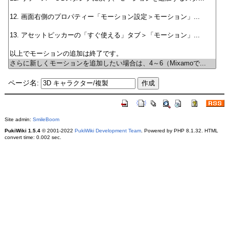
ページ名:
Site admin:
SmileBoom
PukiWiki 1.5.4
© 2001-2022
PukiWiki Development Team
. Powered by PHP 8.1.32. HTML
convert time: 0.002 sec.