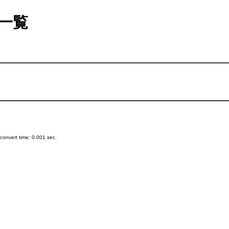
一覧
onvert time: 0.001 sec.