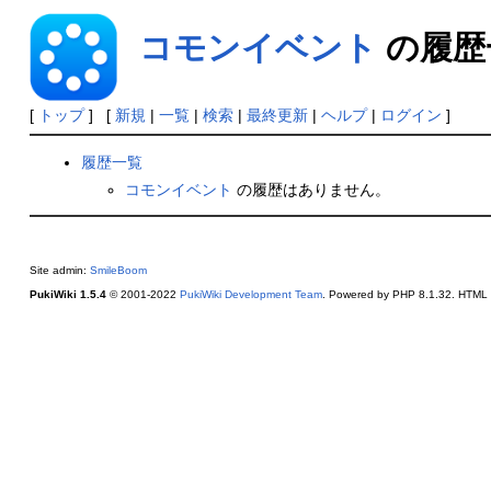
コモンイベント
の履歴
[
トップ
] [
新規
|
一覧
|
検索
|
最終更新
|
ヘルプ
|
ログイン
]
履歴一覧
コモンイベント
の履歴はありません。
Site admin:
SmileBoom
PukiWiki 1.5.4
© 2001-2022
PukiWiki Development Team
. Powered by PHP 8.1.32. HTML c