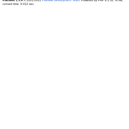
PukiWiki 1.5.4
© 2001-2022
PukiWiki Development Team
. Powered by PHP 8.1.32. HTML
convert time: 0.012 sec.